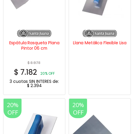
Espátula Rasqueta Plana
Llana Metálica Flexible Lisa
Pintor 06 cm
$
8.978
$
7.182
20% OFF
3 cuotas SIN INTERES de:
$
2.394
20%
20%
OFF
OFF