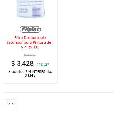
Filtro Descartable
Estandar para Pintura de 1
y 4 lts. 10u
$
4.285
$
3.428
20% OFF
3 cuotas SIN INTERES de:
$
1.143