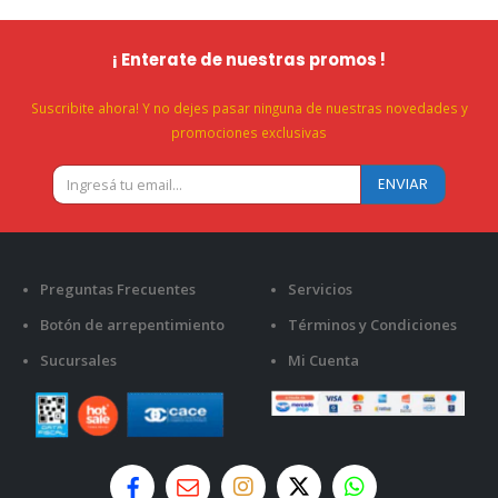
¡ Enterate de nuestras promos !
Suscribite ahora! Y no dejes pasar ninguna de nuestras novedades y
promociones exclusivas
Preguntas Frecuentes
Servicios
Botón de arrepentimiento
Términos y Condiciones
Sucursales
Mi Cuenta