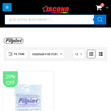
0
Búsqueda
de
productos
FILTRAR
20%
OFF