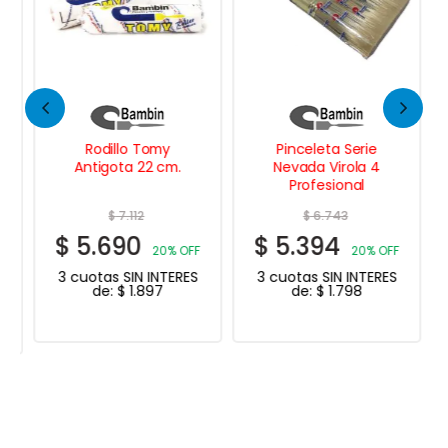
Rodillo Tomy
Pinceleta Serie
Antigota 22 cm.
Nevada Virola 4
Profesional
$
7.112
$
6.743
$
5.690
$
5.394
20% OFF
20% OFF
3 cuotas SIN INTERES
3 cuotas SIN INTERES
de:
$
1.897
de:
$
1.798