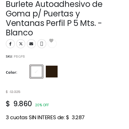
Burlete Autoadhesivo de
Goma p/ Puertas y
Ventanas Perfil P 5 Mts. -
Blanco
SKU:
PBGPB
Color
Blanco
Marrón
$
12.325
$
9.860
20% OFF
3 cuotas SIN INTERES de:
$
3.287