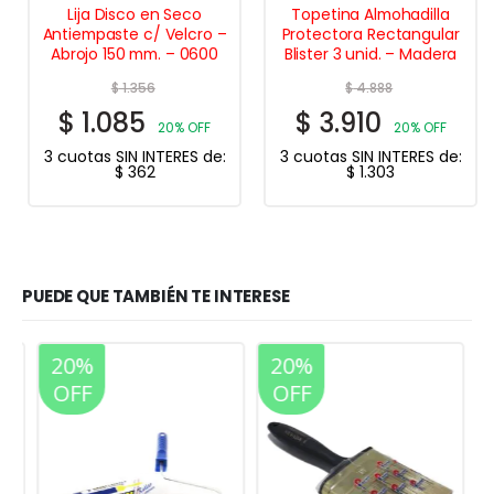
Lija Disco en Seco
Topetina Almohadilla
Antiempaste c/ Velcro –
Protectora Rectangular
Abrojo 150 mm. – 0600
Blister 3 unid. – Madera
$
1.356
$
4.888
$
1.085
$
3.910
20% OFF
20% OFF
3 cuotas SIN INTERES de:
3 cuotas SIN INTERES de:
$
362
$
1.303
PUEDE QUE TAMBIÉN TE INTERESE
20%
20%
OFF
OFF