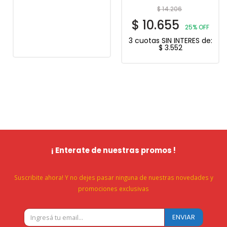
$
14.206
$
10.655
25% OFF
3 cuotas SIN INTERES de:
$
3.552
¡ Enterate de nuestras promos !
Suscribite ahora! Y no dejes pasar ninguna de nuestras novedades y
promociones exclusivas