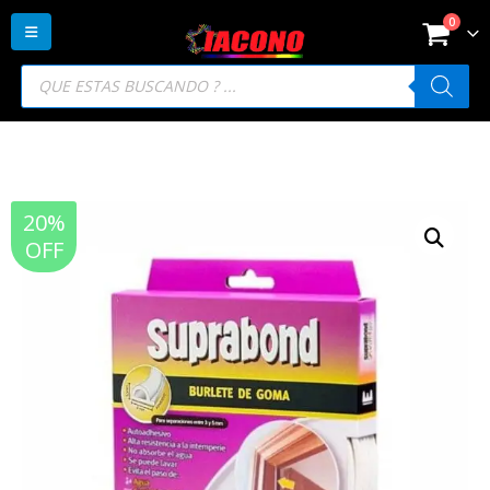
0
Búsqueda
de
productos
20%
OFF