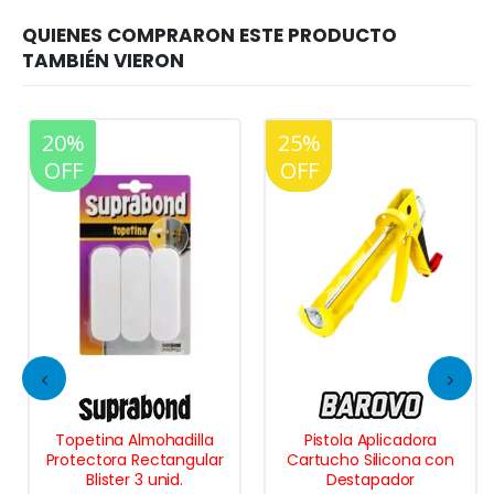
20%
25%
20%
OFF
OFF
OFF
Topetina Almohadilla
Pistola Aplicadora
Protectora Rectangular
Cartucho Silicona con
Blister 3 unid.
Destapador