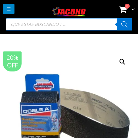
0
Búsqueda
de
productos
20%
OFF