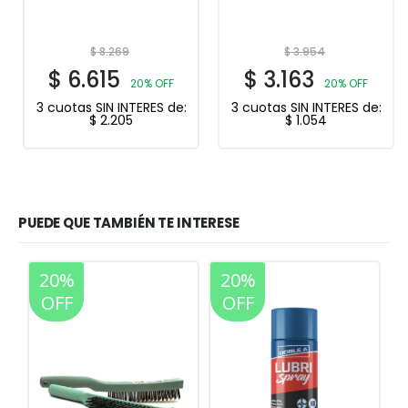
$
8.269
$
3.954
$
6.615
$
3.163
20% OFF
20% OFF
3 cuotas SIN INTERES de:
3 cuotas SIN INTERES de:
$
2.205
$
1.054
PUEDE QUE TAMBIÉN TE INTERESE
20%
20%
OFF
OFF