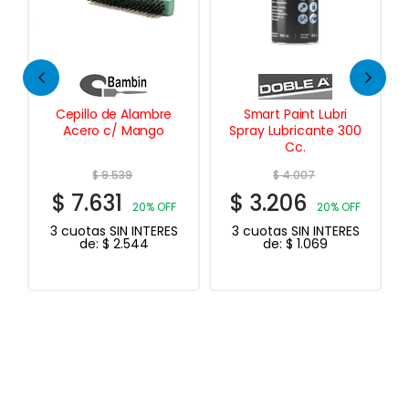
Smart Paint Lubri
Fanacola 90
Spray Lubricante 300
Adhesivo de
Cc.
Contacto 200 Grs.
$
4.007
$
7.702
$
3.206
$
6.162
20% OFF
20% OFF
3 cuotas SIN INTERES
3 cuotas SIN INTERES
de:
$
1.069
de:
$
2.054