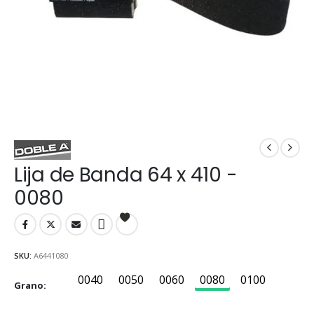
Lija de Banda 64 x 410 -
0080
SKU:
A6441080
0040
0050
0060
0080
0100
Grano
0040
0050
0060
0080
0100