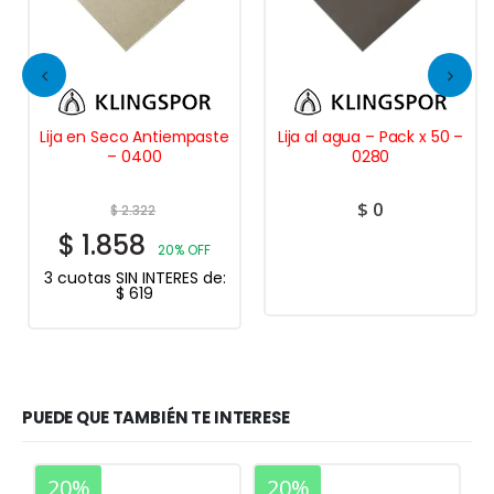
Lija en Seco Antiempaste
Lija al agua – Pack x 50 –
– 0400
0280
$
0
$
2.322
$
1.858
20% OFF
3 cuotas SIN INTERES de:
$
619
PUEDE QUE TAMBIÉN TE INTERESE
20%
20%