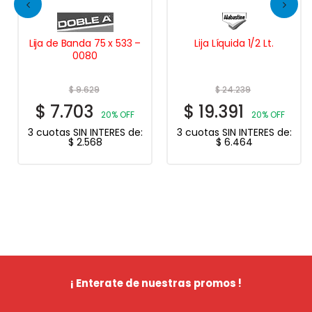
Lija de Banda 75 x 533 –
Lija Líquida 1/2 Lt.
0080
$
9.629
$
24.239
$
7.703
$
19.391
20% OFF
20% OFF
3 cuotas SIN INTERES de:
3 cuotas SIN INTERES de:
$
2.568
$
6.464
¡ Enterate de nuestras promos !