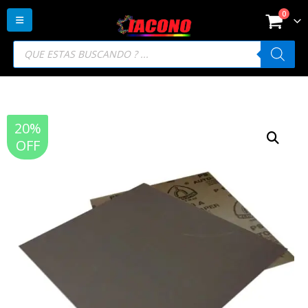
0
Búsqueda
de
productos
20%
OFF