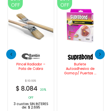
OFF
OFF
Burlete
Escalera
Autoadhesivo de
Multifunción
Goma p/ Puertas y
Articulada Plegable
Ventanas Perfil P 5
3×4
$
166.907
Mts.
$
133.526
20%
OFF
3 cuotas SIN INTERES
de:
$
44.509