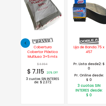
ura
Lija de Banda 75 x
Burlete
lástico
457
Autoadhesivo de
×5 mts
Goma p/ Puertas y
Ventanas Perfil E 5
Pr. Lista desde2:
$
4
$
12.484
Mts.
0
$
9.987
20% OFF
20%
Pr. Online desde:
 INTERES
$ 0
OFF
372
3 cuotas SIN
3 cuotas SIN INTERES
de:
$
3.329
INTERES desde:
$
0