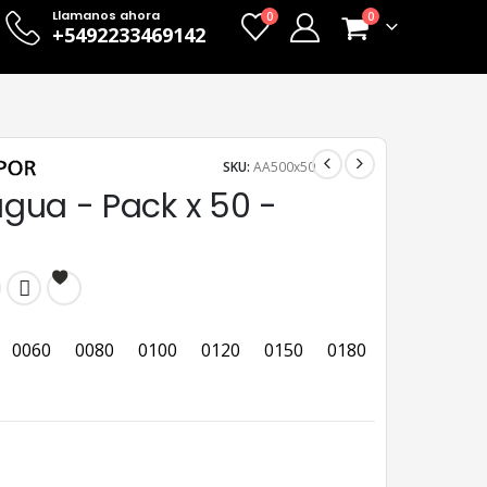
Llamanos ahora
0
0
+5492233469142
SKU:
AA500x50
 agua - Pack x 50 -
0060
0080
0100
0120
0150
0180
0220
024
0060
0080
0100
0120
0150
0180
0220
0