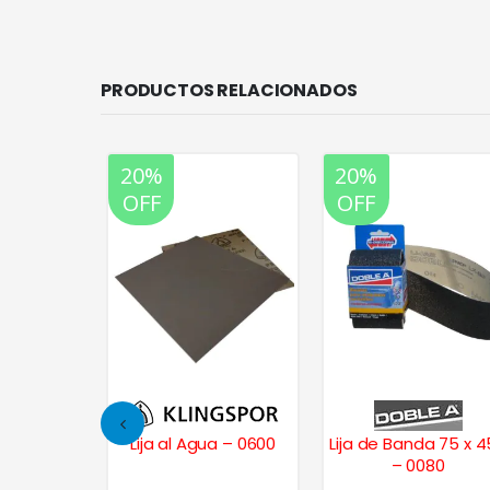
PRODUCTOS RELACIONADOS
20%
20%
OFF
OFF
bra – 024
Lija al Agua – 0600
Lija de Banda 75 x 
– 0080