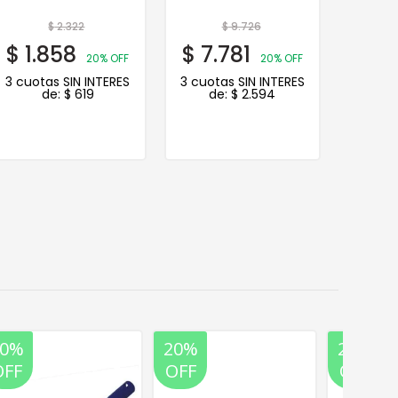
$
2.322
$
9.726
$
1.858
$
7.781
$
1.
20% OFF
20% OFF
3 cuotas SIN INTERES
3 cuotas SIN INTERES
3 cuot
de:
$
619
de:
$
2.594
20%
20%
20%
OFF
OFF
OFF