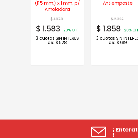
e – 0120
(115 mm.) x 1 mm. p/
Antiempaste
Amoladora
22
$
1.979
$
2.322
$
1.583
$
1.858
20% OFF
20% OFF
20% OF
N INTERES
3 cuotas SIN INTERES
3 cuotas SIN INTERE
619
de:
$
528
de:
$
619
¡ Entera
!