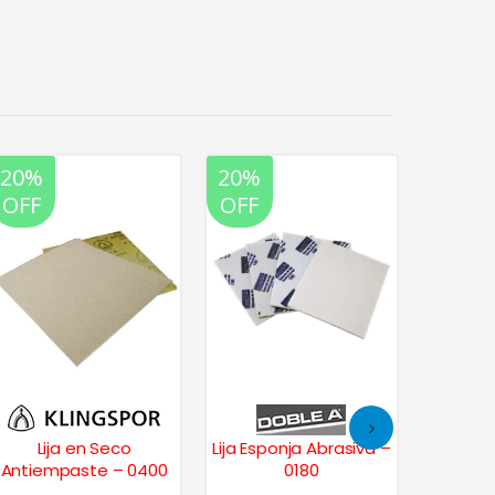
20%
20%
20%
OFF
OFF
OFF
Lija en Seco
Lija Esponja Abrasiva –
Li
Antiempaste – 0400
0180
Antiem