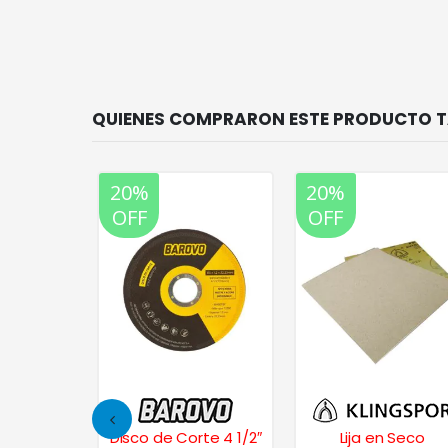
20%
20%
OFF
OFF
 Seco
Disco de Corte 4 1/2″
Lija en Seco