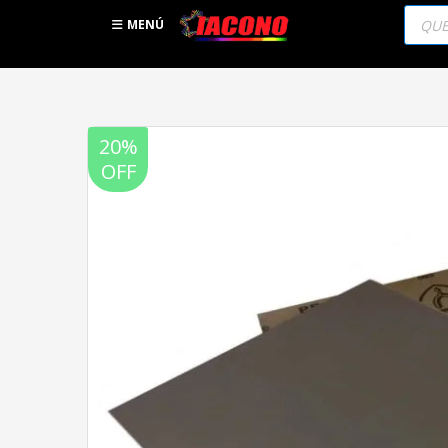
Búsqu
de
MENÚ
produc
20%
OFF