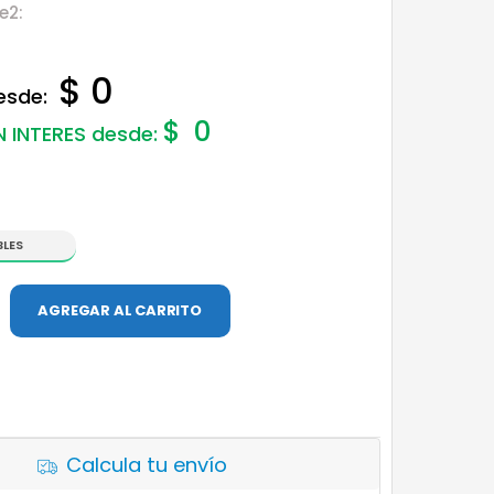
e2:
$ 0
desde:
$
0
N INTERES desde:
BLES
AGREGAR AL CARRITO
Calcula tu envío