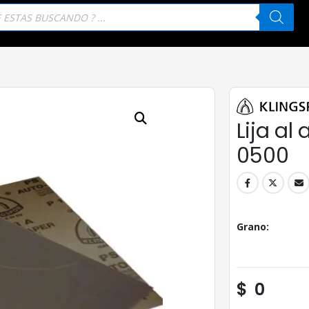
eda
tos
Lija al
0500
Grano
$
0