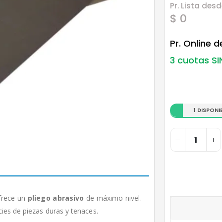
Pr. Lista desd
$ 0
Pr. Online 
3 cuotas SI
1 DISPONI
ofrece un
pliego abrasivo
de máximo nivel.
cies de piezas duras y tenaces.