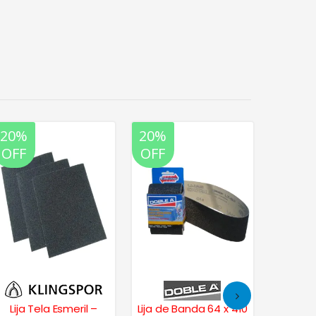
20%
20%
20%
OFF
OFF
OFF
Lija Tela Esmeril –
Lija de Banda 64 x 410
Lija 