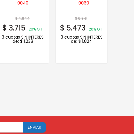
0040
– 0060
Anti
Velcro
mm
$
4.644
$
6.841
$
3.715
$
5.473
$
1.
20% OFF
20% OFF
3 cuotas SIN INTERES
3 cuotas SIN INTERES
3 cuot
de:
$
1.238
de:
$
1.824
d