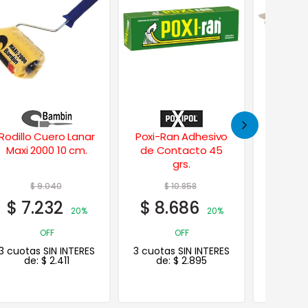
Poxi-Ran Adhesivo
Lija Disco en Seco
Cob
de Contacto 45
Antiempaste c/
Cobert
grs.
Velcro – Abrojo 125
Multiu
mm.
$
10.858
$
$
8.686
$
7.1
20%
3 cuotas
OFF
de
3 cuotas SIN INTERES
de:
$
2.895