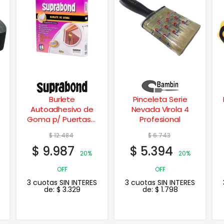
Pinceleta Serie
Rodillo Cuero Lanar
Nevada Virola 4
Maxi 2000 10 cm.
Profesional
$
6.743
$
9.040
$
5.394
$
7.232
20%
20%
OFF
OFF
3 cuotas SIN INTERES
3 cuotas SIN INTERES
de:
$
1.798
de:
$
2.411