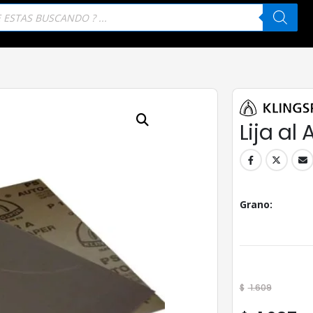
eda
tos
Lija al
Grano
$
1.609