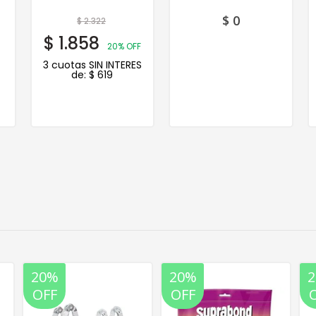
$
0
$
2.322
$
1.858
20% OFF
3 cuotas SIN INTERES
de:
$
619
20%
20%
OFF
OFF