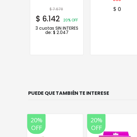
0
$
0
$
7.678
$
6.142
20% OFF
3 cuotas SIN INTERES
de:
$
2.047
PUEDE QUE TAMBIÉN TE INTERESE
20%
20%
OFF
OFF