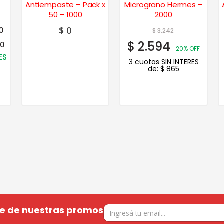
m
Antiempaste – Pack x
Micrograno Hermes –
50 – 1000
2000
$
0
0
$
3.242
$
2.594
 0
20% OFF
ES
3 cuotas SIN INTERES
de:
$
865
te de nuestras promos