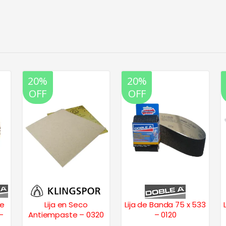
20%
20%
OFF
OFF
de
Lija en Seco
Lija de Banda 75 x 533
Lija
–
Antiempaste – 0320
– 0120