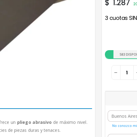
$
1.287
2
3 cuotas SIN
583 DISPO
ofrece un
pliego abrasivo
de máximo nivel.
No conozco mi 
cies de piezas duras y tenaces.