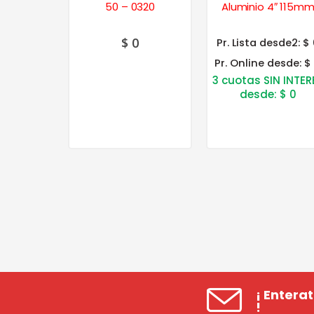
0180
50 – 0320
Aluminio 4″ 115m
0
$
0
Pr. Lista desde2:
$ 
Pr. Online desde:
$
3 cuotas SIN INTER
desde:
$
0
¡ Entera
!