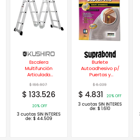
Burlete
Extensor
Autoadhesivo p/
Telescópico
Puertas y
Aluminio
Ventanas Normal
$
6.039
$
57.882
5 Mts.
$
4.831
$
46.306
20% OFF
20%
3 cuotas SIN INTERES
OFF
de:
$
1.610
3 cuotas SIN INTERES
de:
$
15.435