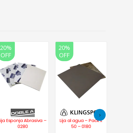
20%
20%
20%
OFF
OFF
OFF
 Esponja Abrasiva –
Lija al agua – Pack x
Disco d
0280
50 – 0180