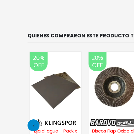
20%
20%
OFF
OFF
 – Pack x
Lija al agua – Pack x
Discos Flap Óxido 