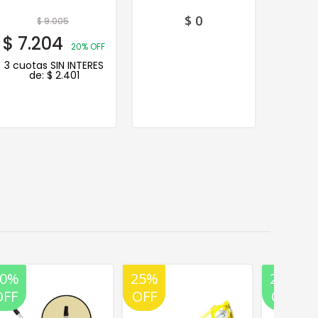
$
0
$
9.005
$
7.204
$
6.
20% OFF
3 cuotas SIN INTERES
3 cuot
de:
$
2.401
d
25%
20%
20%
20%
OFF
OFF
OFF
OFF