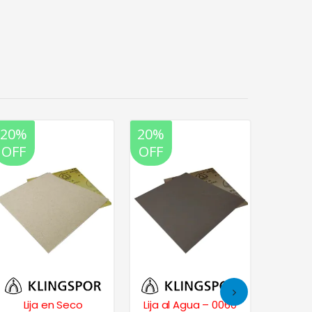
20%
20%
20%
OFF
OFF
OFF
Lija en Seco
Lija al Agua – 0060
Lija de