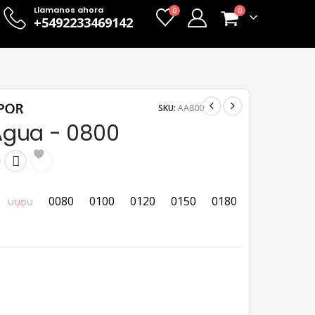
Llamanos ahora
0
0
+5492233469142
SKU:
AA800
 Agua - 0800
0060
0080
0100
0120
0150
0180
0220
024
0060
0080
0100
0120
0150
0180
0220
0