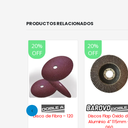
PRODUCTOS RELACIONADOS
20%
20%
OFF
OFF
 – Pack x
Disco de Fibra – 120
Discos Flap Óxido 
1500
Aluminio 4″ 115mm 
060