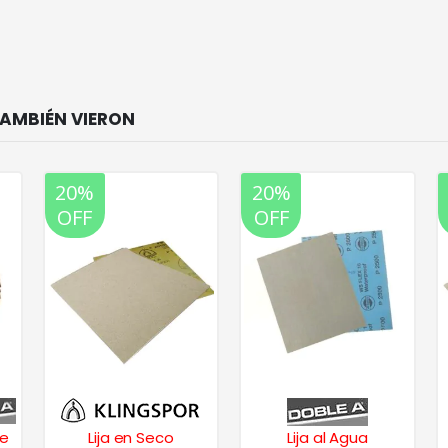
20%
20%
OFF
OFF
de
Lija en Seco
Lija al Agua