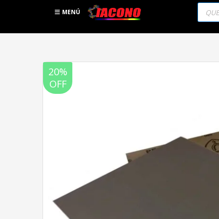
Búsqu
de
MENÚ
produc
20%
OFF