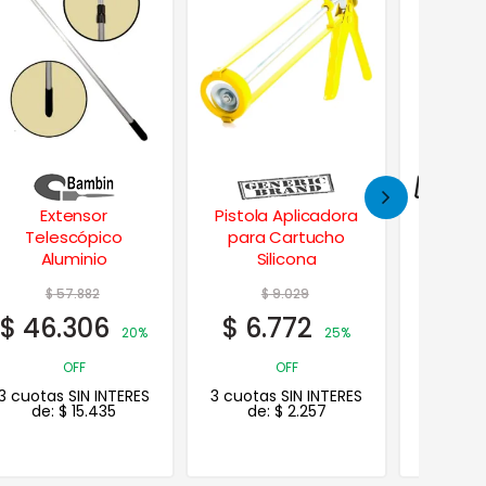
Pistola Aplicadora
Discos Flap Óxido
Pincel
para Cartucho
de Aluminio 4″
Pata 
Silicona
115mm
Pr. Lista desde2:
$
$
9.029
$
0
$
6.772
$
8.
25%
Pr. Online desde:
$ 0
OFF
3 cuotas SIN
3 cuotas SIN INTERES
3 cuotas
de:
$
2.257
de:
INTERES desde:
$
0