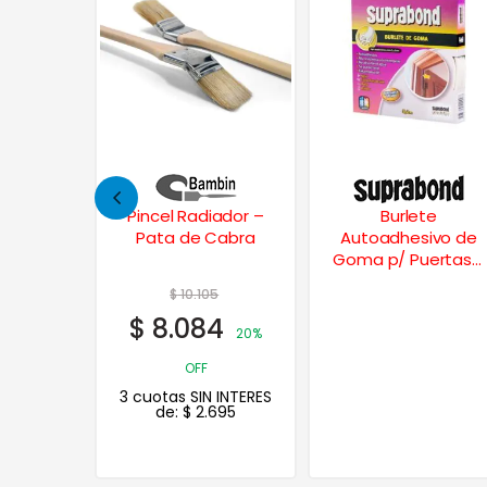
iador –
Burlete
Escalera
Cabra
Autoadhesivo de
Multifunción
Goma p/ Puertas y
Articulada
Ventanas Perfil P 5
Plegable 3×4
5
$
166.907
Mts.
4
$
133.526
20%
20% OFF
 INTERES
3 cuotas SIN INTERES
695
de:
$
44.509