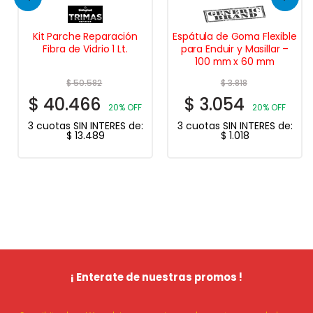
Kit Parche Reparación
Espátula de Goma Flexible
Fibra de Vidrio 1 Lt.
para Enduir y Masillar –
100 mm x 60 mm
$
50.582
$
3.818
$
40.466
$
3.054
20% OFF
20% OFF
3 cuotas SIN INTERES de:
3 cuotas SIN INTERES de:
$
13.489
$
1.018
¡ Enterate de nuestras promos !