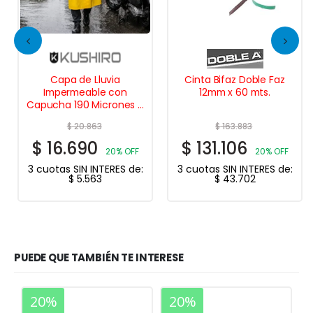
Capa de Lluvia
Cinta Bifaz Doble Faz
Impermeable con
12mm x 60 mts.
Capucha 190 Micrones –
Pvc
$
20.863
$
163.883
$
16.690
$
131.106
20% OFF
20% OFF
3 cuotas SIN INTERES de:
3 cuotas SIN INTERES de:
$
5.563
$
43.702
PUEDE QUE TAMBIÉN TE INTERESE
20%
20%