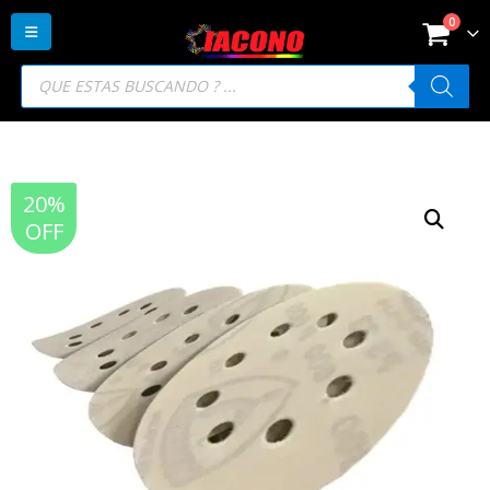
0
Búsqueda
de
productos
20%
OFF