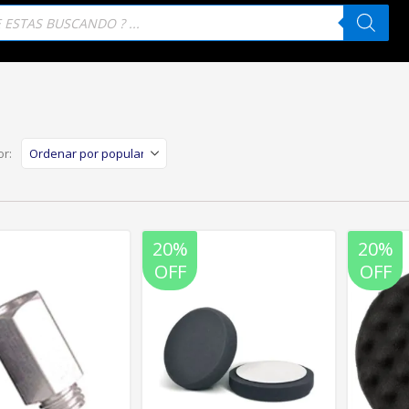
eda
tos
r:
20%
20%
OFF
OFF