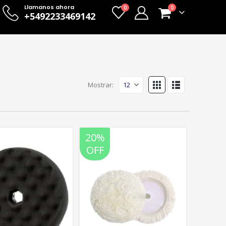
Llamanos ahora
0
0
+5492233469142
Mostrar:
20%
OFF