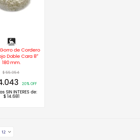
 Gorro de Cordero
ojo Doble Cara 8″
180 mm.
$
55.054
.043
20% OFF
as SIN INTERES de:
$
14.681