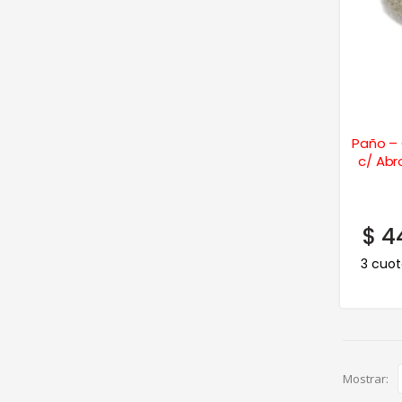
Paño –
c/ Abr
$
44
3 cuot
Mostrar: