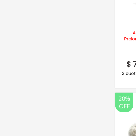
A
Prol
$
7
3 cuot
20%
OFF