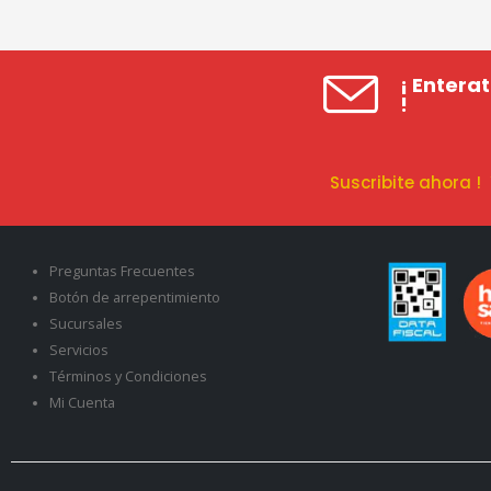
¡ Entera
!
Suscribite ahora 
Preguntas Frecuentes
Botón de arrepentimiento
Sucursales
Servicios
Términos y Condiciones
Mi Cuenta