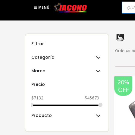
Búsqu
de
MENÚ
produc
Filtrar
Ordenar po
Categoría
Marca
20%
Precio
OFF
$
7132
$
45679
Producto