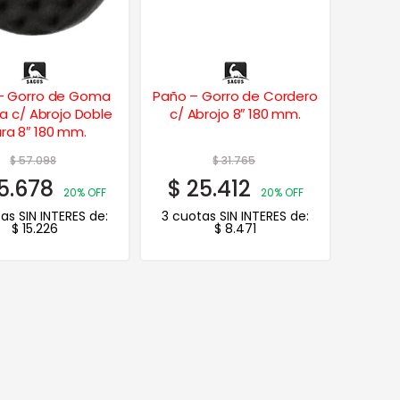
– Gorro de Goma
Paño – Gorro de Cordero
 c/ Abrojo Doble
c/ Abrojo 8″ 180 mm.
ra 8″ 180 mm.
$
57.098
$
31.765
5.678
$
25.412
20% OFF
20% OFF
as SIN INTERES de:
3 cuotas SIN INTERES de:
$
15.226
$
8.471