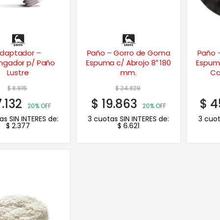
daptador –
Paño – Gorro de Goma
Paño 
ongador p/ Paño
Espuma c/ Abrojo 8″ 180
Espuma
Lustre
mm.
Ca
$
8.915
$
24.829
.132
$
19.863
$
4
20% OFF
20% OFF
as SIN INTERES de:
3 cuotas SIN INTERES de:
3 cuot
$
2.377
$
6.621