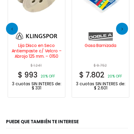
Lija Disco en Seco
Gasa Barnizada
Antiempaste c/ Velcro –
Abrojo 125 mm. – 0150
$
1.241
$
9.752
$
993
$
7.802
20% OFF
20% OFF
3 cuotas SIN INTERES de:
3 cuotas SIN INTERES de:
$
331
$
2.601
PUEDE QUE TAMBIÉN TE INTERESE