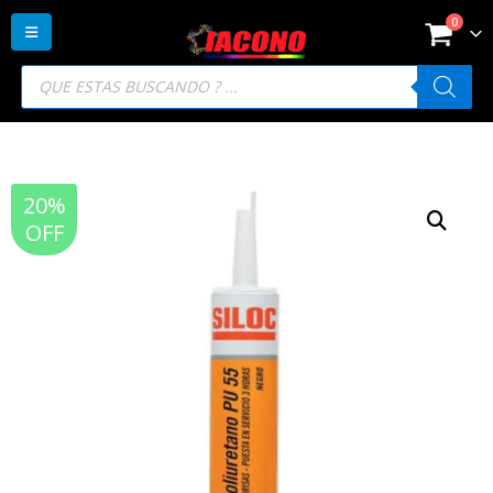
0
Búsqueda
de
productos
20%
OFF