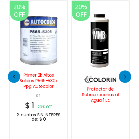
20%
20%
OFF
OFF
r 2k Altos
Ppg D800 La
 P565-530x
Barniz Clea
utocolor
Automotor 2k A
Protector de
Solidos
Subcarrocerias al
$
1
$
1
Agua 1 Lt.
$
1
20% OFF
20% OF
 SIN INTERES
3 cuotas SIN IN
e:
$
0
de:
$
0