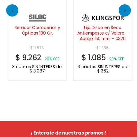
Sellador Carrocerías y
Lija Disco en Seco
Ópticas 100 Gr.
Antiempaste c/ Velcro –
Abrojo 150 mm. – 0320
$
11.578
$
1.356
$
9.262
$
1.085
20% OFF
20% OFF
3 cuotas SIN INTERES de:
3 cuotas SIN INTERES de:
$
3.087
$
362
¡ Enterate de nuestras promos !