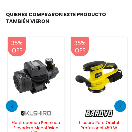
20%
35%
20%
35%
OFF
OFF
OFF
OFF
Electrobomba Periferica
Lijadora Roto Orbital
Elevadora Monofásica
Profesional 450 W