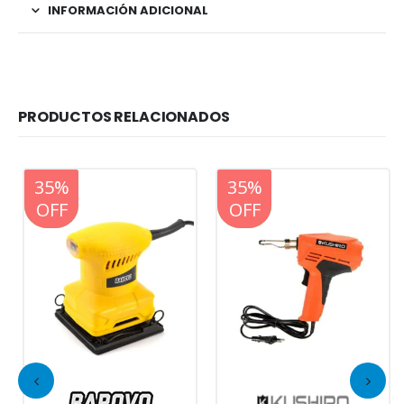
INFORMACIÓN ADICIONAL
PRODUCTOS RELACIONADOS
20%
35%
20%
35%
OFF
OFF
OFF
OFF