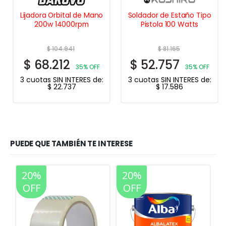
Lijadora Orbital de Mano
Soldador de Estaño Tipo
200w 14000rpm
Pistola 100 Watts
$
104.941
$
81.165
$
68.212
$
52.757
35% OFF
35% OFF
3 cuotas SIN INTERES de:
3 cuotas SIN INTERES de:
$
22.737
$
17.586
PUEDE QUE TAMBIÉN TE INTERESE
20%
20%
OFF
OFF