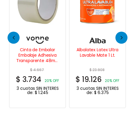
Cinta de Embalar
Albalatex Latex Ultra
Embalaje Adhesiva
Lavable Mate 1 Lt.
Transparente 48mm
x 100 mts
$
4.667
$
23.908
$
3.734
$
19.126
20% OFF
20% OFF
3 cuotas SIN INTERES
3 cuotas SIN INTERES
de:
$
1.245
de:
$
6.375