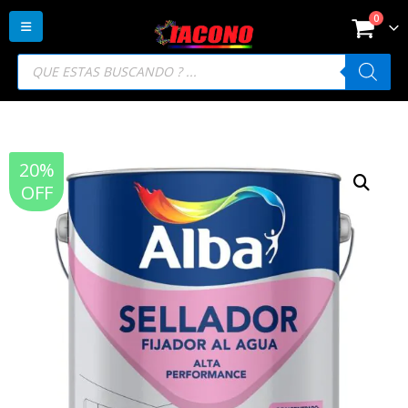
0
Búsqueda
de
productos
20%
OFF