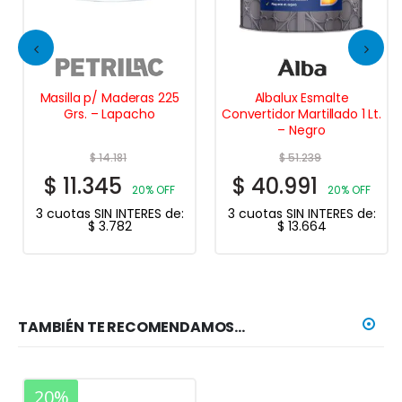
Masilla p/ Maderas 225
Albalux Esmalte
Grs. – Lapacho
Convertidor Martillado 1 Lt.
– Negro
$
14.181
$
51.239
$
11.345
$
40.991
20% OFF
20% OFF
3 cuotas SIN INTERES de:
3 cuotas SIN INTERES de:
$
3.782
$
13.664
TAMBIÉN TE RECOMENDAMOS…
20%