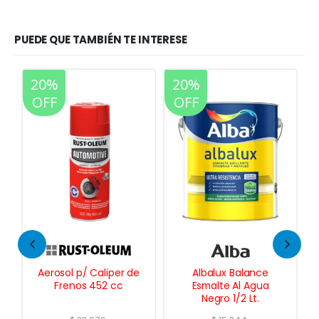
PUEDE QUE TAMBIÉN TE INTERESE
20%
20%
OFF
OFF
Albalux Balance
Albaplast Enduido
Esmalte Al Agua
Plástico p/ Interiores
Negro 1/2 Lt.
10 Lts.