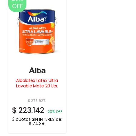
OFF
Albalatex Latex Ultra
Lavable Mate 20 Lts.
$
278.927
$
223.142
20% OFF
3 cuotas SIN INTERES de:
$
74.381