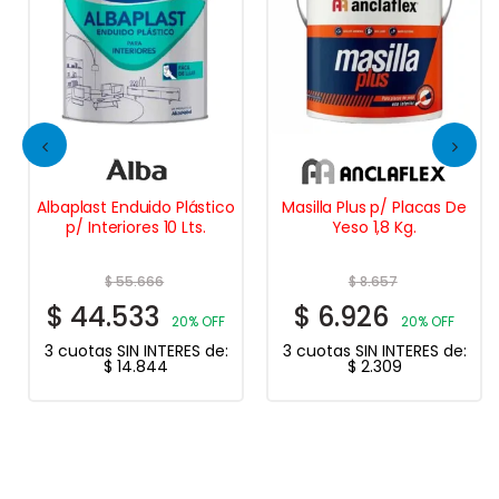
Albaplast Enduido Plástico
Masilla Plus p/ Placas De
p/ Interiores 10 Lts.
Yeso 1,8 Kg.
$
55.666
$
8.657
$
44.533
$
6.926
20% OFF
20% OFF
3 cuotas SIN INTERES de:
3 cuotas SIN INTERES de:
$
14.844
$
2.309