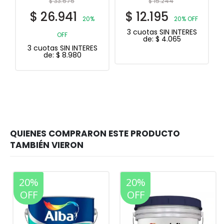
$
15.244
$
55.666
$
12.195
$
44.533
20% OFF
20%
3 cuotas SIN INTERES
OFF
de:
$
4.065
3 cuotas SIN INTERES
de:
$
14.844
20%
20%
OFF
OFF