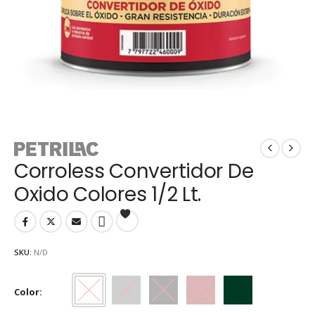
Corroless Convertidor De
Oxido Colores 1/2 Lt.
SKU:
N/D
Color
Blanco
Gris
Negro
Rojo
Verde