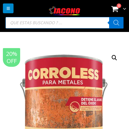
0
Búsqueda
de
productos
20%
OFF