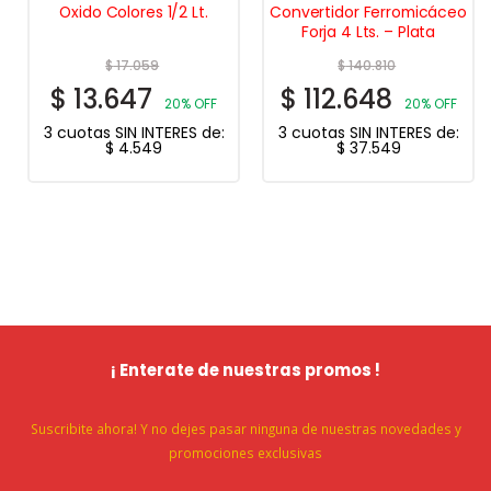
Oxido Colores 1/2 Lt.
Convertidor Ferromicáceo
Forja 4 Lts. – Plata
$
17.059
$
140.810
$
13.647
$
112.648
20% OFF
20% OFF
3 cuotas SIN INTERES de:
3 cuotas SIN INTERES de:
$
4.549
$
37.549
¡ Enterate de nuestras promos !
Suscribite ahora! Y no dejes pasar ninguna de nuestras novedades y
promociones exclusivas