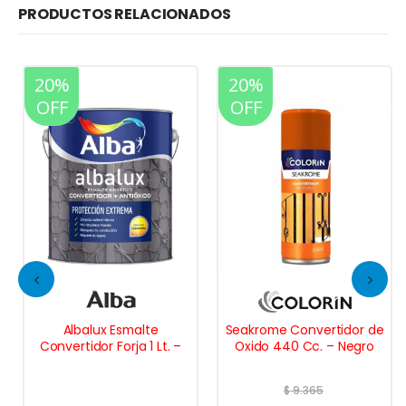
PRODUCTOS RELACIONADOS
20%
20%
OFF
OFF
Albalux Esmalte
Seakrome Convertidor de
Convertidor Forja 1 Lt. –
Oxido 440 Cc. – Negro
$
9.365