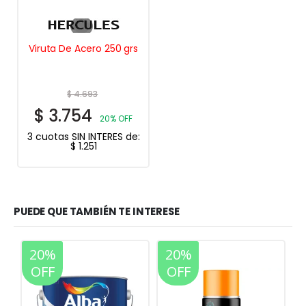
Viruta De Acero 250 grs
$
4.693
$
3.754
20% OFF
3 cuotas SIN INTERES de:
$
1.251
PUEDE QUE TAMBIÉN TE INTERESE
20%
20%
OFF
OFF