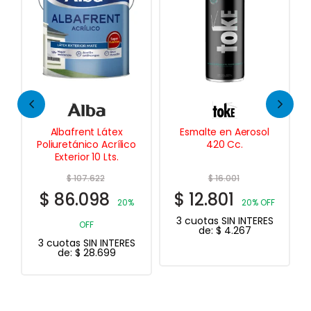
Esmalte en Aerosol
Cetol Balance
420 Cc.
Belleza Natural al
Agua 1 Lt.
$
16.001
$
50.658
$
12.801
$
40.526
20% OFF
20%
3 cuotas SIN INTERES
OFF
de:
$
4.267
3 cuotas SIN INTERES
de:
$
13.509