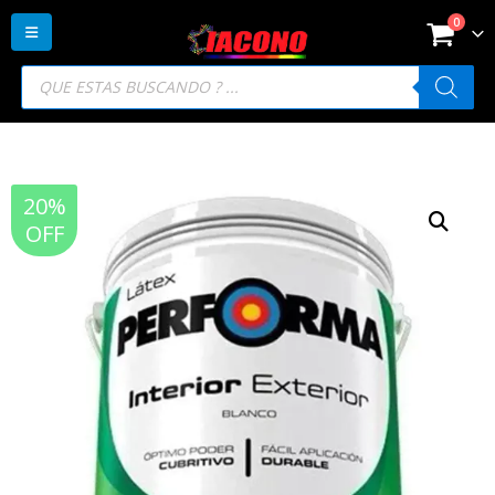
0
Búsqueda
de
productos
20%
OFF