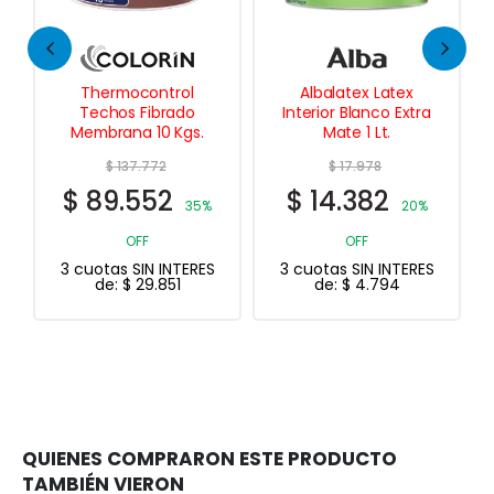
Albalatex Latex
Albalatex Latex Ultra
Interior Blanco Extra
Lavable Mate 4 Lts.
Mate 1 Lt.
$
17.978
$
75.111
$
14.382
$
60.089
%
20%
20%
OFF
OFF
S
3 cuotas SIN INTERES
3 cuotas SIN INTERES
de:
$
4.794
de:
$
20.030