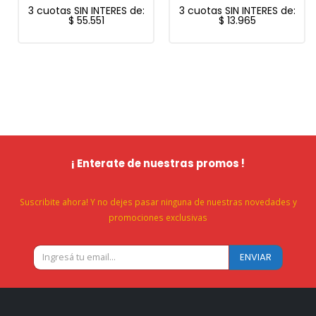
3 cuotas SIN INTERES de:
3 cuotas SIN INTERES de:
$
55.551
$
13.965
¡ Enterate de nuestras promos !
Suscribite ahora! Y no dejes pasar ninguna de nuestras novedades y
promociones exclusivas