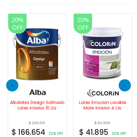
20%
20%
OFF
OFF
Albalatex Design Satinado
Latex Emocion Lavable
Latex Interior 10 Lts.
Mate Interior 4 Lts.
$
208.318
$
52.369
$
166.654
$
41.895
20% OFF
20% OFF