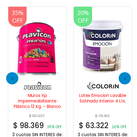
20%
35%
20%
OFF
OFF
OFF
Muros Xp
Latex Emocion Lavable
Impermeabilizante
Satinado Interior 4 Lts.
Plástico 12 Kg. – Blanco
$
151.337
$
79.152
$
98.369
$
63.322
35% OFF
20% OFF
3 cuotas SIN INTERES de:
3 cuotas SIN INTERES de: