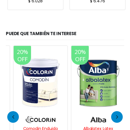
$
6.028
$
6.476
PUEDE QUE TAMBIÉN TE INTERESE
20%
20%
OFF
OFF
Comodin Enduido
Albalatex Latex