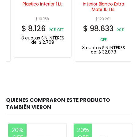
Plastico Interior 1 Lt.
Interior Blanco Extra
Mate 10 Lts.
$
10.158
$
123.291
$
8.126
$
98.633
20% OFF
20%
3 cuotas SIN INTERES
OFF
de:
$
2.709
3 cuotas SIN INTERES
de:
$
32.878
20%
20%