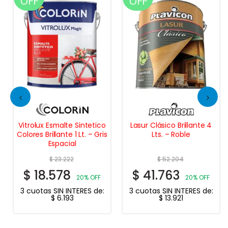
OFF
OFF
Vitrolux Esmalte Sintetico
Lasur Clásico Brillante 4
Colores Brillante 1 Lt. – Gris
Lts. – Roble
Espacial
$
23.222
$
52.204
$
18.578
$
41.763
20% OFF
20% OFF
3 cuotas SIN INTERES de:
3 cuotas SIN INTERES de:
$
6.193
$
13.921