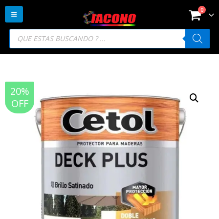
0
Búsqueda
de
productos
20%
OFF