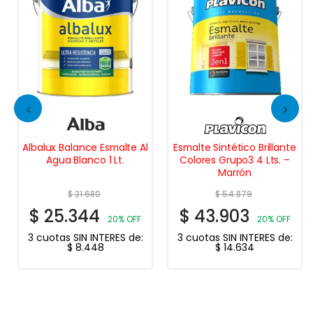
Albalux Balance Esmalte Al
Esmalte Sintético Brillante
Agua Blanco 1 Lt.
Colores Grupo3 4 Lts. –
Marrón
$
31.680
$
54.879
$
25.344
$
43.903
20% OFF
20% OFF
3 cuotas SIN INTERES de:
3 cuotas SIN INTERES de:
$
8.448
$
14.634