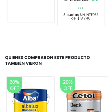
20%
OFF
3 cuotas SIN INTERES
de:
$
8.746
20%
20%
OFF
OFF