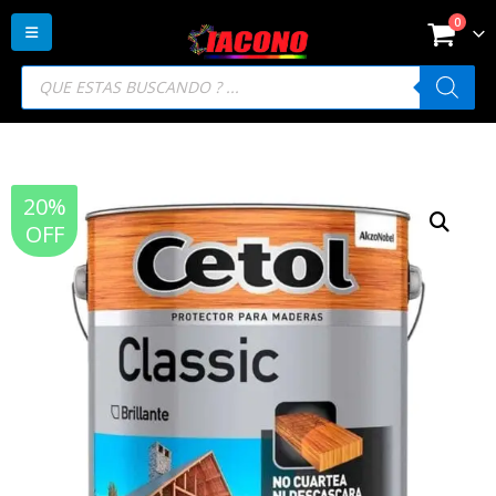
0
Búsqueda
de
productos
20%
OFF