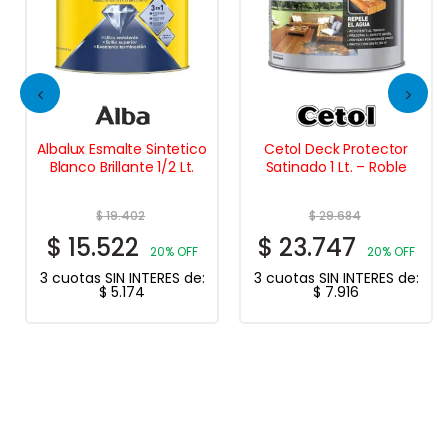
Albalux Esmalte Sintetico
Cetol Deck Protector
Blanco Brillante 1/2 Lt.
Satinado 1 Lt. – Roble
$
19.402
$
29.684
$
15.522
$
23.747
20% OFF
20% OFF
3 cuotas SIN INTERES de:
3 cuotas SIN INTERES de:
$
5.174
$
7.916