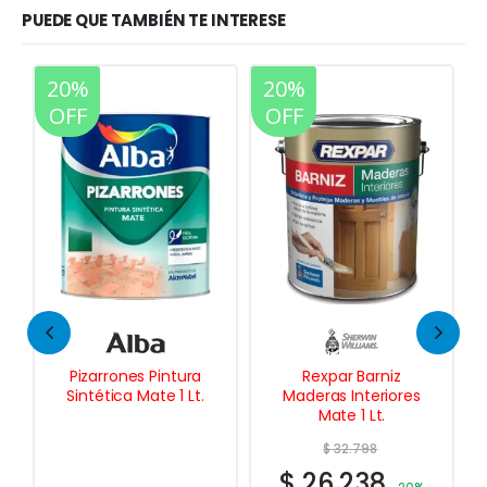
PUEDE QUE TAMBIÉN TE INTERESE
20%
20%
OFF
OFF
Rexpar Barniz
Vitrospray Esmalte
Maderas Interiores
Sintético p/Soplete
Mate 1 Lt.
4 Lts.
$
32.798
$
26.238