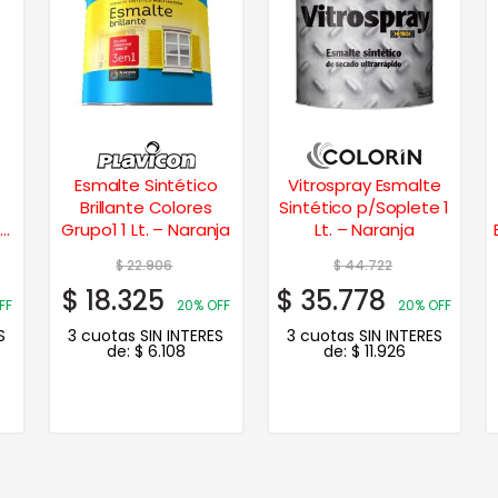
Esmalte Sintético
Vitrospray Esmalte
Brillante Colores
Sintético p/Soplete 1
Grupo1 1 Lt. – Naranja
Lt. – Naranja
$
22.906
$
44.722
$
18.325
$
35.778
FF
20% OFF
20% OFF
S
3 cuotas SIN INTERES
3 cuotas SIN INTERES
de:
$
6.108
de:
$
11.926