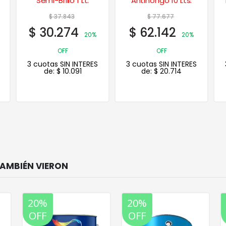
Antihongo 10 Lts.
Performance 4 Lts.
$
77.677
$
71.814
$
62.142
$
57.451
20%
20%
OFF
OFF
3 cuotas SIN INTERES
3 cuotas SIN INTERES
de:
$
20.714
de:
$
19.150
20%
20%
OFF
OFF