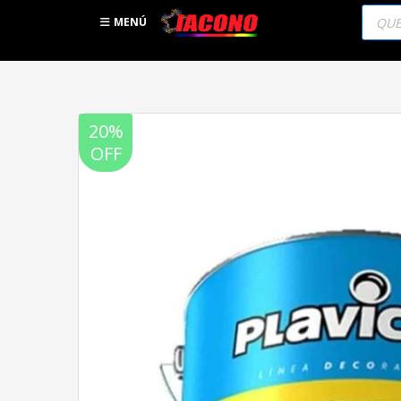
Búsqu
de
MENÚ
produc
20%
OFF