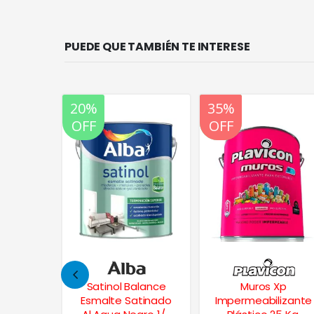
PUEDE QUE TAMBIÉN TE INTERESE
20%
35%
20%
OFF
OFF
OFF
alance
Muros Xp
Kem Glo Esmalte
atinado
Impermeabilizante
Sintetico Blanco