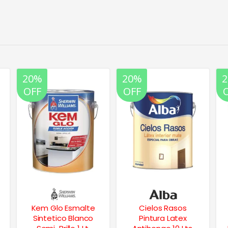
20%
20%
OFF
OFF
Cielos Rasos
Fondo Blanco p/
Pintura Latex
Maderas Alta