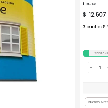
$
15.759
$
12.607
3 cuotas SI
2 DISPONI