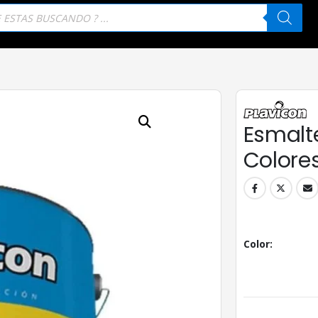
eda
tos
Esmalte
Colores
Color