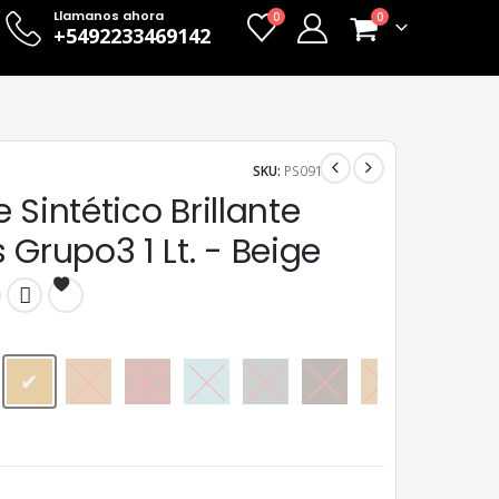
Llamanos ahora
0
0
+5492233469142
SKU:
PS091
 Sintético Brillante
 Grupo3 1 Lt. - Beige
Beige
Castaño
Cedro
Celeste
Gris
Marrón
Ocre
Tabaco