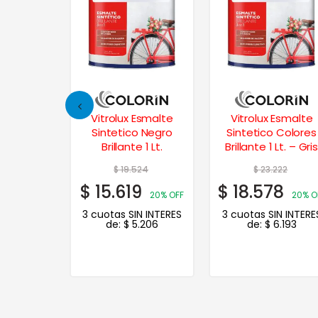
Esmalte
Vitrolux Esmalte
Vitrolux Esmalte
lanco Mate
Sintetico Negro
Sintetico Colores
t.
Brillante 1 Lt.
Brillante 1 Lt. – Gris
Hielo
79
$
19.524
$
23.222
3
$
15.619
$
18.578
20% OFF
20% OFF
20% O
N INTERES
3 cuotas SIN INTERES
3 cuotas SIN INTERE
.421
de:
$
5.206
de:
$
6.193