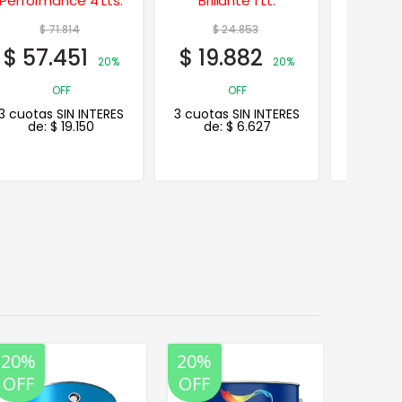
Brillante 1 Lt.
Brillante 1/2 Lt.
Al Agu
$
24.853
$
14.323
$
$
19.882
$
11.458
$
14
20%
20%
OFF
OFF
3 cuotas SIN INTERES
3 cuotas SIN INTERES
3 cuotas
de:
$
6.627
de:
$
3.819
de:
20%
20%
20%
OFF
OFF
OFF