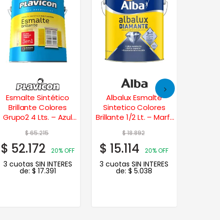
Esmalte Sintético
Albalux Esmalte
Vitr
Brillante Colores
Sintetico Colores
Sinte
Grupo2 4 Lts. – Azul
Brillante 1/2 Lt. – Marfil
Brill
Traful
Seda
Ver
$
65.215
$
18.892
$
52.172
$
15.114
$
8.
20% OFF
20% OFF
3 cuotas SIN INTERES
3 cuotas SIN INTERES
3 cuot
de:
$
17.391
de:
$
5.038
d