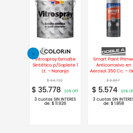
o Esmalte
Vitrospray Esmalte
Smart Paint Prime
 Blanco
Sintético p/Soplete 1
Anticorrosivo en
 1 Lt.
Lt. – Naranja
Aerosol 350 Cc. – Gr
96
$
44.722
$
6.967
$
35.778
$
5.574
20% OFF
20% OFF
20% O
N INTERES
3 cuotas SIN INTERES
3 cuotas SIN INTERE
.372
de:
$
11.926
de:
$
1.858