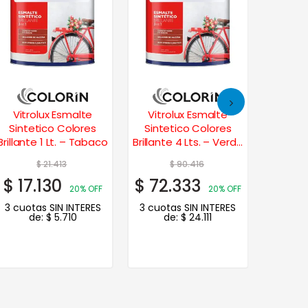
Vitrolux Esmalte
Vitrolux Esmalte
Marti
Sintetico Colores
Sintetico Colores
Sintéti
Brillante 1 Lt. – Tabaco
Brillante 4 Lts. – Verde
Inglés
$
21.413
$
90.416
$
17.130
$
72.333
$
32.
20% OFF
20% OFF
3 cuotas SIN INTERES
3 cuotas SIN INTERES
3 cuot
de:
$
5.710
de:
$
24.111
de