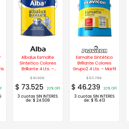
r
Albalux Esmalte
Esmalte Sintético
Sintetico Colores
Brillante Colores
is
Brillante 4 Lts. –
Grupo2 4 Lts. – Marfil
Tabaco
$
91.906
$
57.799
$
73.525
$
46.239
FF
20% OFF
20% OFF
S
3 cuotas SIN INTERES
3 cuotas SIN INTERES
de:
$
24.508
de:
$
15.413