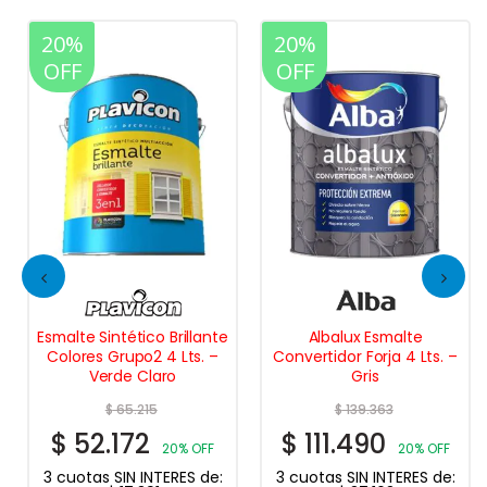
20%
20%
OFF
OFF
Esmalte Sintético Brillante
Albalux Esmalte
Colores Grupo2 4 Lts. –
Convertidor Forja 4 Lts. –
Verde Claro
Gris
$
65.215
$
139.363
$
52.172
$
111.490
20% OFF
20% OFF
3 cuotas SIN INTERES de:
3 cuotas SIN INTERES de: