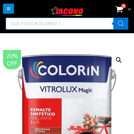
0
Búsqueda
de
productos
20%
OFF