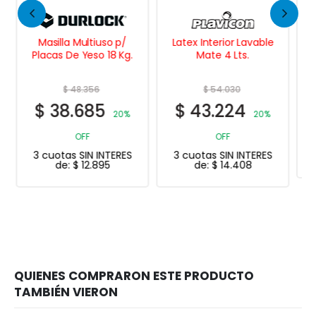
Latex Interior Lavable
Repara Paredes
Mate 4 Lts.
S.O.S. 20 Ml.
$
54.030
$
7.931
$
43.224
$
6.345
20%
20% OFF
3 cuotas SIN INTERES
OFF
de:
$
2.115
3 cuotas SIN INTERES
de:
$
14.408