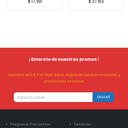
$
17.391
$
37.163
¡ Enterate de nuestras promos !
Suscribite ahora! Y no dejes pasar ninguna de nuestras novedades y
promociones exclusivas
Preguntas Frecuentes
Servicios