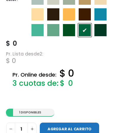
Gris Espacial
Gris Hielo
Gris Perla
Marfil
Marfil Champagn
Marfil Seda
Marrón
Naranja
Tabaco
Traful
Verde Claro
Verde Ilusión
Verde Inglés
Verde Jade
Verde Noche
$
0
Pr. Lista desde2:
$ 0
$ 0
Pr. Online desde:
$
0
1 DISPONIBLES
AGREGAR AL CARRITO