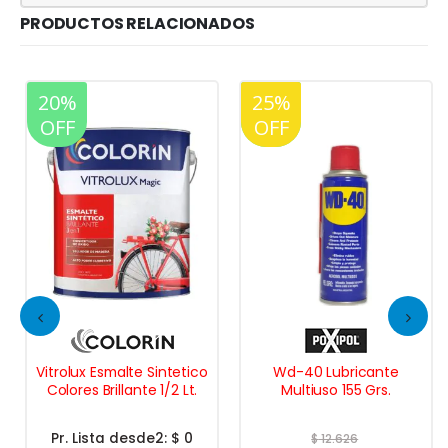
PRODUCTOS RELACIONADOS
20%
25%
20%
OFF
OFF
OFF
Vitrolux Esmalte Sintetico
Wd-40 Lubricante
Colores Brillante 1/2 Lt.
Multiuso 155 Grs.
Pr. Lista desde2:
$ 0
$
12.626