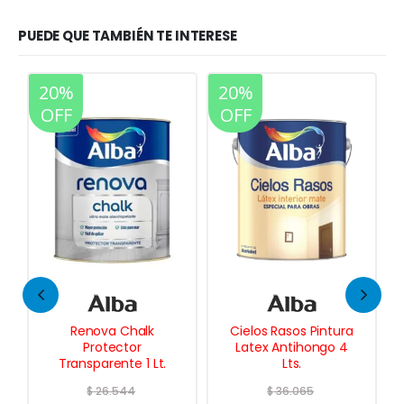
PUEDE QUE TAMBIÉN TE INTERESE
20%
20%
OFF
OFF
Renova Chalk
Cielos Rasos Pintura
Protector
Latex Antihongo 4
Transparente 1 Lt.
Lts.
$
26.544
$
36.065