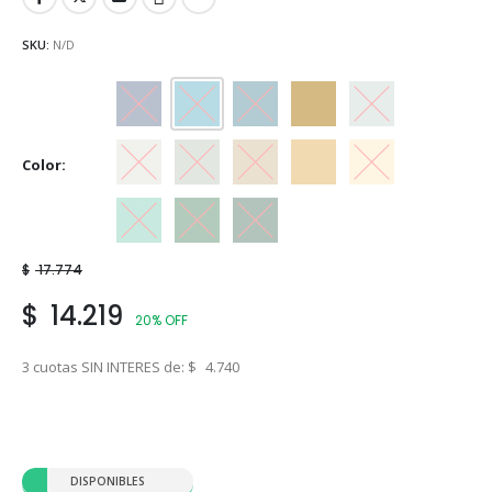
SKU:
N/D
Azul Marino
Azul Traful
Azulejo
Crema
Gris Espacial
Color
Gris Hielo
Gris Perla
Marfil
Marfil Champagne
Marfil Seda
Verde Claro
Verde Inglés
Verde Noche
$
17.774
$
14.219
20% OFF
3 cuotas SIN INTERES de:
$
4.740
DISPONIBLES