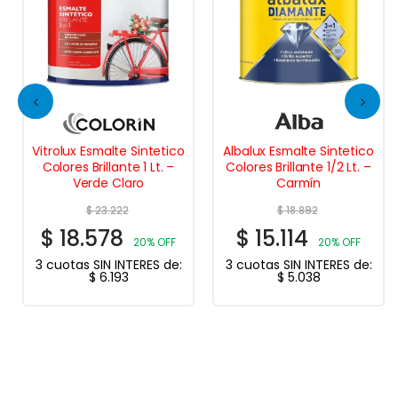
Vitrolux Esmalte Sintetico
Albalux Esmalte Sintetico
Colores Brillante 1 Lt. –
Colores Brillante 1/2 Lt. –
Verde Claro
Carmín
$
23.222
$
18.892
$
18.578
$
15.114
20% OFF
20% OFF
3 cuotas SIN INTERES de:
3 cuotas SIN INTERES de:
$
6.193
$
5.038