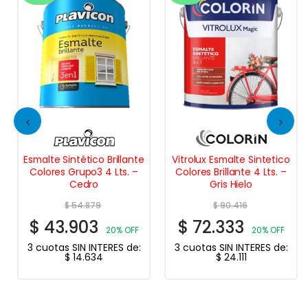
Esmalte Sintético Brillante
Vitrolux Esmalte Sintetico
Colores Grupo3 4 Lts. –
Colores Brillante 4 Lts. –
Cedro
Gris Hielo
$
54.879
$
90.416
$
43.903
$
72.333
20% OFF
20% OFF
3 cuotas SIN INTERES de:
3 cuotas SIN INTERES de:
$
14.634
$
24.111