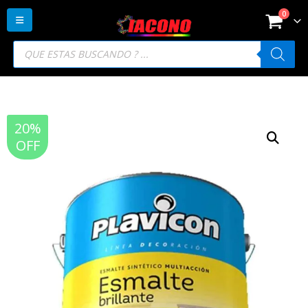
0
Búsqueda
de
productos
20%
OFF