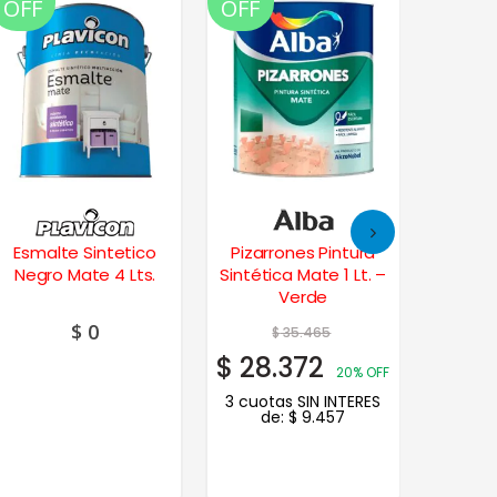
OFF
OFF
OFF
Esmalte Sintetico
Pizarrones Pintura
Vitr
Negro Mate 4 Lts.
Sintética Mate 1 Lt. –
Sinte
Verde
Brillante
$
0
$
35.465
$
28.372
$
12.
20% OFF
3 cuotas SIN INTERES
3 cuot
de:
$
9.457
d