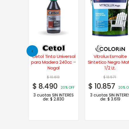
intético
Cetol Tinta Universal
Vitrolux Esmalte
Colores
para Madera 240cc –
Sintetico Negro Ma
Lts. –
Nogal
1/2 Lt.
nja
69
$
10.613
$
13.571
5
$
8.490
$
10.857
20% OFF
20% OFF
20% O
N INTERES
3 cuotas SIN INTERES
3 cuotas SIN INTERE
.472
de:
$
2.830
de:
$
3.619