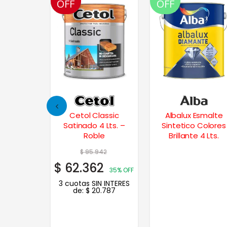
OFF
OFF
OFF
Esmalte
Cetol Classic
Albalux Esmalte
 Colores
Satinado 4 Lts. –
Sintetico Colores
Lt. – Verde
Roble
Brillante 4 Lts.
és
92
$
95.942
4
$
62.362
20% OFF
35% OFF
N INTERES
3 cuotas SIN INTERES
.038
de:
$
20.787