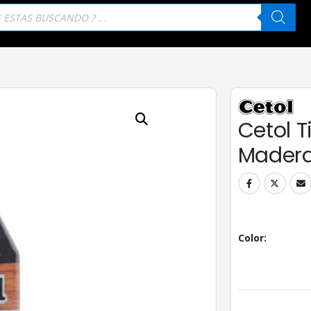
eda
tos
Cetol T
Madera
Color