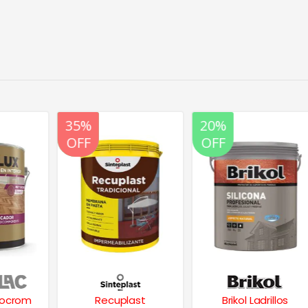
20%
35%
20%
OFF
OFF
OFF
Recuplast
Brikol Ladrillos