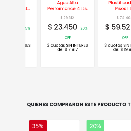
onal
Agua Alta
Plastificador p/
lizante
Performance 4 Lts.
Pisos 1 Lt.
 Lts.
33
$
29.312
$
74.408
71
$
23.450
$
59.526
35%
20%
20%
OFF
OFF
 INTERES
3 cuotas SIN INTERES
3 cuotas SIN INTERES
.890
de:
$
7.817
de:
$
19.842
35%
20%
20%