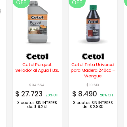
OFF
OFF
Cetol Parquet
Cetol Tinta Universal
Sellador al Agua 1 Lts.
para Madera 240cc –
Wengue
$
34.654
$
10.613
$
27.723
$
8.490
20% OFF
20% OFF
3 cuotas SIN INTERES
3 cuotas SIN INTERES
de:
$
9.241
de:
$
2.830