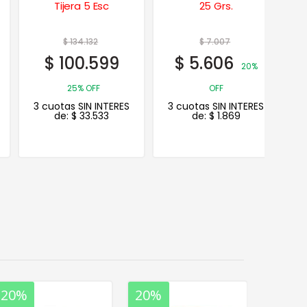
Tijera 5 Esc
25 Grs.
Tra
Imperme
Techo
$
134.132
$
7.007
$
2
$
100.599
$
5.606
$
182
20%
25% OFF
OFF
3 cuotas SIN INTERES
3 cuotas SIN INTERES
3 cuotas
de:
$
33.533
de:
$
1.869
de:
20%
20%
20%