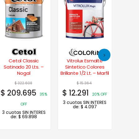
Cetol Classic
Vitrolux Esmalte
Cetol 
Satinado 20 Lts. –
Sintetico Colores
Vin
Nogal
Brillante 1/2 Lt. – Marfil
$
322.608
$
15.364
$
$
209.695
$
12.291
$
10
35%
20% OFF
3 cuotas SIN INTERES
OFF
de:
$
4.097
3 cuotas SIN INTERES
3 cuot
de:
$
69.898
de