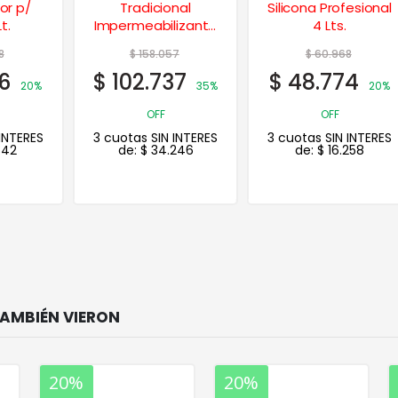
Tradicional
Silicona Profesional
Impermeabilizante
4 Lts.
Techos 10 Lts.
$
158.057
$
60.968
$
102.737
$
48.774
35%
20%
OFF
OFF
3 cuotas SIN INTERES
3 cuotas SIN INTERES
de:
$
34.246
de:
$
16.258
20%
20%