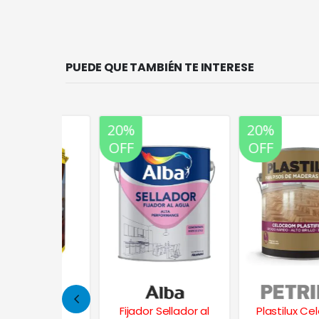
PUEDE QUE TAMBIÉN TE INTERESE
20%
20%
OFF
OFF
ast
Fijador Sellador al
Plastilux Celocrom