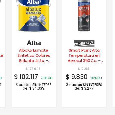
Albalux Esmalte
Smart Paint Alta
te
Sintetico Colores
Temperatura en
Brillante 4 Lts. –
Aerosol 350 Cc. –
Bermellón
Negro
$
127.646
$
12.288
$
102.117
$
9.830
FF
20% OFF
20% OFF
S
3 cuotas SIN INTERES
3 cuotas SIN INTERES
de:
$
34.039
de:
$
3.277