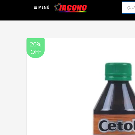
Búsqu
de
MENÚ
produc
20%
OFF