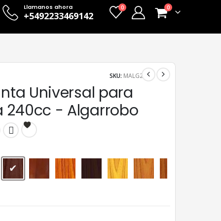
Llamanos ahora
0
0
+5492233469142
SKU:
MALG2
inta Universal para
 240cc - Algarrobo
Algarrobo
Caoba
Cedro
Nogal
Peteribí
Roble Claro
Roble Oscuro
Viraro