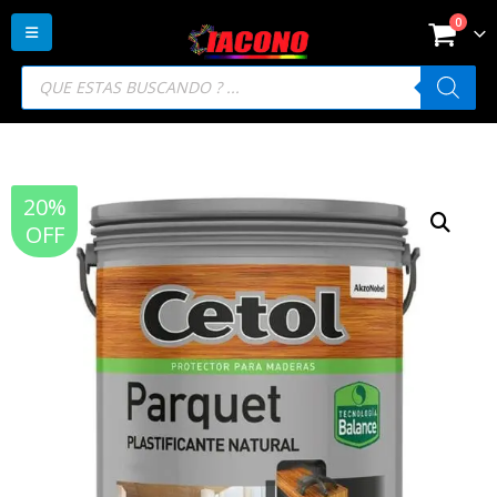
0
Búsqueda
de
productos
20%
OFF