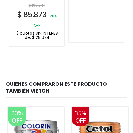
$
6.967
$
5.574
20% OFF
3 cuotas SIN INTERES
de:
$
1.858
20%
35%
20%
OFF
OFF
OFF