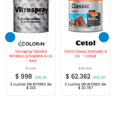
Vitrospray Esmalte
Cetol Classic Satinado 4
Sintético p/Soplete 4 Lts.
Lts. – Cristal
– Azul
$
1.248
$
95.942
$
998
$
62.362
20% OFF
35% OFF
3 cuotas SIN INTERES de:
3 cuotas SIN INTERES de:
$
333
$
20.787