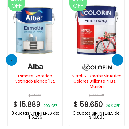
OFF
OFF
Esmalte Sintetico
Vitrolux Esmalte Sintetico
Satinado Blanco 1 Lt.
Colores Brillante 4 Lts. –
Marrón
$
19.861
$
74.562
$
15.889
$
59.650
20% OFF
20% OFF
3 cuotas SIN INTERES de:
3 cuotas SIN INTERES de:
$
5.296
$
19.883