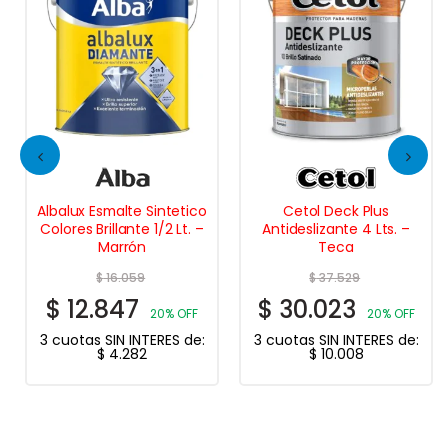
Albalux Esmalte Sintetico
Cetol Deck Plus
Colores Brillante 1/2 Lt. –
Antideslizante 4 Lts. –
Marrón
Teca
$
16.059
$
37.529
$
12.847
$
30.023
20% OFF
20% OFF
3 cuotas SIN INTERES de:
3 cuotas SIN INTERES de:
$
4.282
$
10.008