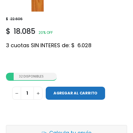
Roble
$
22.606
$
18.085
20% OFF
3 cuotas SIN INTERES de:
$
6.028
32 DISPONIBLES
AGREGAR AL CARRITO