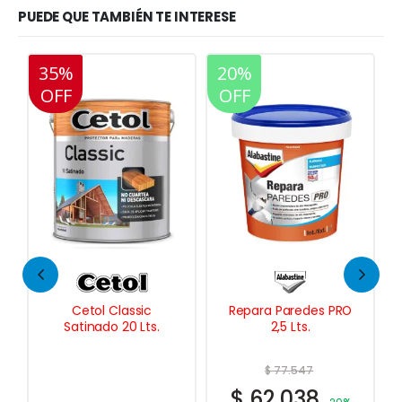
PUEDE QUE TAMBIÉN TE INTERESE
20%
20%
35%
OFF
OFF
OFF
Repara Paredes PRO
Muros Xp
2,5 Lts.
Impermeabilizante
Plástico 1,25 Kg.
$
77.547
$
62.038