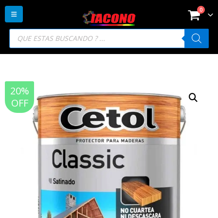
0
Búsqueda
de
productos
20%
OFF