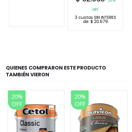
20%
OFF
3 cuotas SIN INTERES
de:
$
20.679
20%
20%
OFF
OFF