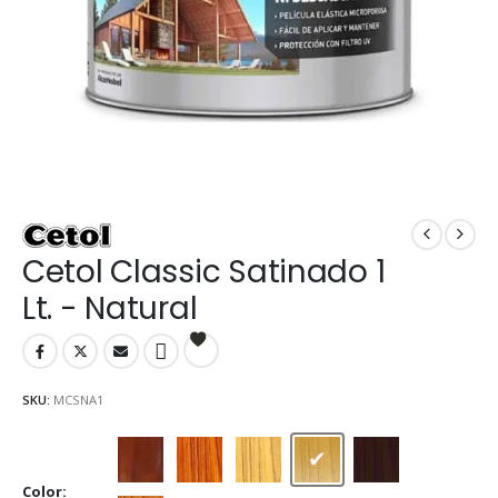
Cetol Classic Satinado 1
Lt. - Natural
SKU:
MCSNA1
Caoba
Cedro
Cristal
Natural
Nogal
Color