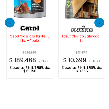
Cetol Classic Brillante 10
Lasur Clásico Satinado 1
Lts. – Roble
Lt.
$
236.835
$
13.374
$
189.468
$
10.699
20% OFF
20% OFF
3 cuotas SIN INTERES de:
3 cuotas SIN INTERES de:
$
63.156
$
3.566