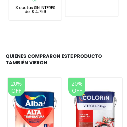
OFF
ES
3 cuotas SIN INTERES
de:
$
10.091
20%
20%
OFF
OFF