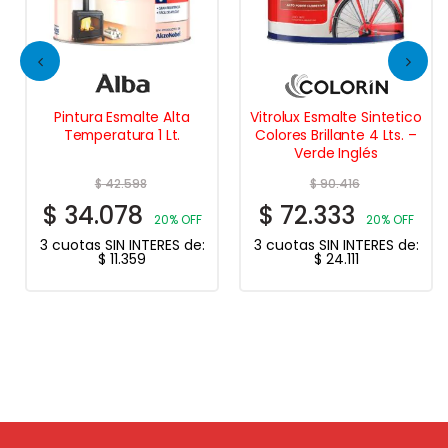
Pintura Esmalte Alta
Vitrolux Esmalte Sintetico
Temperatura 1 Lt.
Colores Brillante 4 Lts. –
Verde Inglés
$
42.598
$
90.416
$
34.078
$
72.333
20% OFF
20% OFF
3 cuotas SIN INTERES de:
3 cuotas SIN INTERES de:
$
11.359
$
24.111