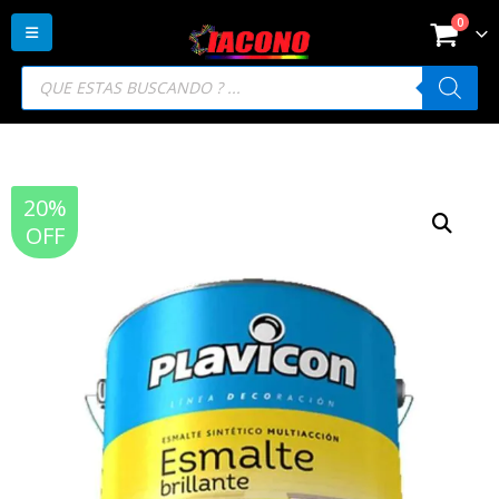
0
Búsqueda
de
productos
20%
OFF