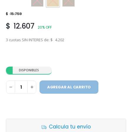
Marrón
Ocre
Tabaco
$
15.759
$
12.607
20% OFF
3 cuotas SIN INTERES de:
$
4.202
DISPONIBLES
AGREGAR AL CARRITO
Calcula tu envío