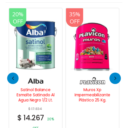
20%
35%
20%
OFF
OFF
OFF
Muros Xp
Kem Glo Esmalte
Al
Impermeabilizante
Sintetico Blanco
.
Plástico 25 Kg.
Semi-Brillo 1 Lt.
$
37.843
$
30.274
%
20%