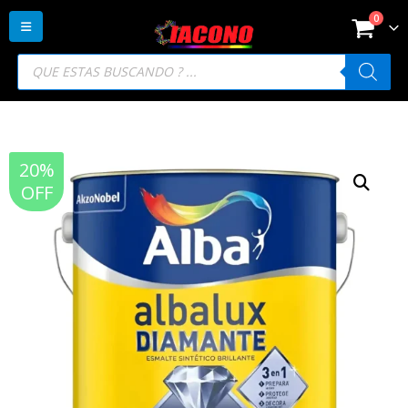
0
Búsqueda
de
productos
20%
OFF