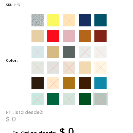
SKU:
N/D
Aluminio
Amarillo
Amarillo Mediano
Azul Marino
Azulejo
Beige
Bermellón
Carmín
Castaño
Cedro
Celeste
Crema
Gris
Gris Espacial
Gris Hielo
Color
Gris Perla
Gris Visón
Marfil
Marfil Champagne
Marfil Seda
Marrón
Naranja
Ocre
Tabaco
Traful
Verde Claro
Verde Esmeralda
Verde Ilusión
Verde Inglés
Verde Noche
Pr. Lista desde2:
$ 0
$ 0