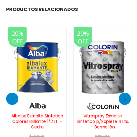
PRODUCTOS RELACIONADOS
20%
20%
OFF
OFF
Albalux Esmalte Sintetico
Vitrospray Esmalte
Colores Brillante 1/2 Lt. –
Sintético p/Soplete 4 Lts.
Cedro
– Bermellón
$
16.059
$
121.714