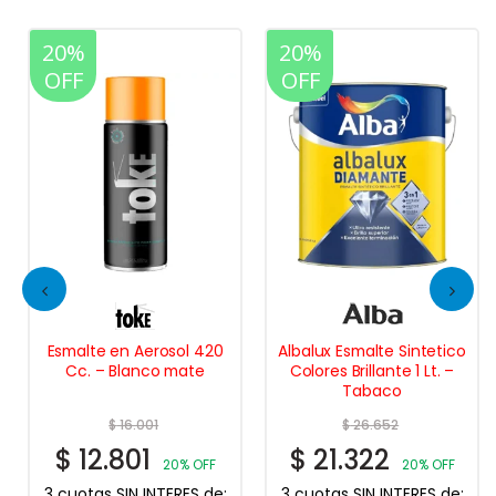
20%
20%
OFF
OFF
Esmalte en Aerosol 420
Albalux Esmalte Sintetico
Cc. – Blanco mate
Colores Brillante 1 Lt. –
Tabaco
$
16.001
$
26.652
$
12.801
$
21.322
20% OFF
20% OFF
3 cuotas SIN INTERES de:
3 cuotas SIN INTERES de: