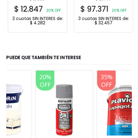
$
12.847
$
97.371
20% OFF
20% OFF
3 cuotas SIN INTERES de:
3 cuotas SIN INTERES de:
$
4.282
$
32.457
PUEDE QUE TAMBIÉN TE INTERESE
20%
20%
35%
OFF
OFF
OFF