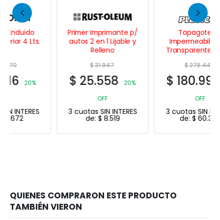
Primer Imprimante p/
Tapagoteras
autos 2 en 1 Lijable y
Impermeabilizante
Relleno
Transparente 20 Lts.
$
31.947
$
278.447
$
25.558
$
180.991
20%
35%
OFF
OFF
3 cuotas SIN INTERES
3 cuotas SIN INTERES
de:
$
8.519
de:
$
60.330