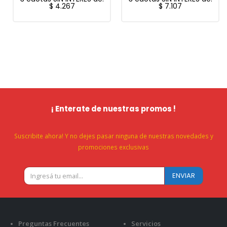
$
4.267
$
7.107
¡ Enterate de nuestras promos !
Suscribite ahora! Y no dejes pasar ninguna de nuestras novedades y
promociones exclusivas
Preguntas Frecuentes
Servicios