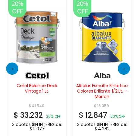
20%
20%
OFF
OFF
Cetol Balance Deck
Albalux Esmalte Sintetico
Vintage 1 Lt.
Colores Brillante 1/2 Lt. –
Marrón
$
41.540
$
16.059
$
33.232
$
12.847
20% OFF
20% OFF
3 cuotas SIN INTERES de:
3 cuotas SIN INTERES de:
$
11.077
$
4.282