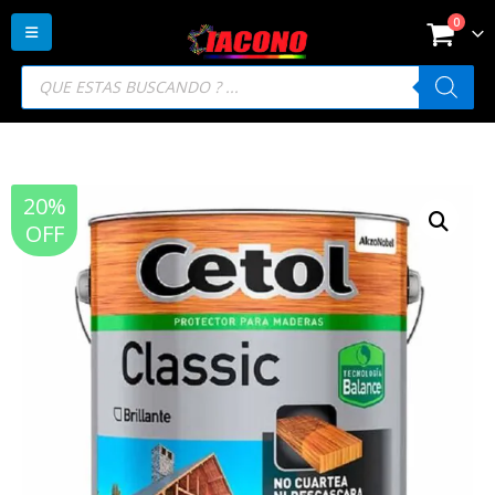
0
Búsqueda
de
productos
20%
OFF