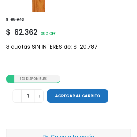
Roble
$
95.942
$
62.362
35% OFF
3 cuotas SIN INTERES de:
$
20.787
123 DISPONIBLES
AGREGAR AL CARRITO