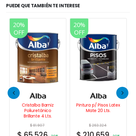
PUEDE QUE TAMBIÉN TE INTERESE
20%
20%
OFF
OFF
Pintura p/ Pisos Latex
Vitrospray Esmalte
Mate 20 Lts.
Sintético p/Soplete
4 Lts.
$
263.324
$
210.659