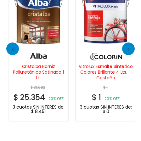
Cristalba Barniz
Vitrolux Esmalte Sintetico
Poliuretánico Satinado 1
Colores Brillante 4 Lts. –
Lt.
Castaño
$
31.692
$
1
$
25.354
$
1
20% OFF
20% OFF
3 cuotas SIN INTERES de:
3 cuotas SIN INTERES de:
$
8.451
$
0