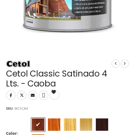
Cetol Classic Satinado 4
Lts. - Caoba
SKU:
MCSCA4
Caoba
Cedro
Cristal
Natural
Nogal
Color