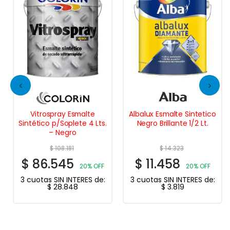
Vitrospray Esmalte
Albalux Esmalte Sintetico
Sintético p/Soplete 4 Lts.
Negro Brillante 1/2 Lt.
– Negro
$
108.181
$
14.323
$
86.545
$
11.458
20% OFF
20% OFF
3 cuotas SIN INTERES de:
3 cuotas SIN INTERES de:
$
28.848
$
3.819