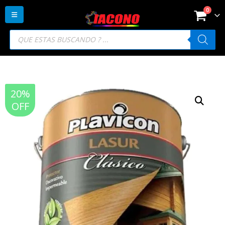
0
Búsqueda
de
productos
20%
OFF