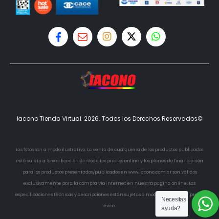
Iacono Tienda Virtual. 2026. Todos los Derechos Reservados©
Las fotos son a modo ilustrativo. La venta de cualquiera de los productos publicados
está sujeta a la verificación de stock. Los precios online y los planes de financiación
para los productos presentados/publicados en www.iacono.com.ar son válidos
exclusivamente para la compra vía internet en nuestra pagina online. Las
especificaciones técnicas y descripciones están sujetas a modificaciones sin previo
Necesitas
aviso.
ayuda?