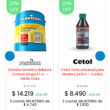
20%
20%
OFF
OFF
Esmalte Sintético Brillante
Cetol Tinta Universal para
Colores Grupo2 1 Lt. –
Madera 240cc – Caoba
Verde Claro
$
17.774
$
10.613
$
14.219
$
8.490
20% OFF
20% OFF
3 cuotas SIN INTERES de:
3 cuotas SIN INTERES de:
$
4.740
$
2.830