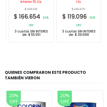
Interior 10 Lts.
Lts.
$
208.318
$
148.870
$
166.654
$
119.096
20%
20%
OFF
OFF
3 cuotas SIN INTERES
3 cuotas SIN INTERES
de:
$
55.551
de:
$
39.699
20%
20%
OFF
OFF