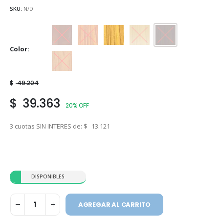
SKU:
N/D
Caoba
Cedro
Cristal
Natural
Nogal
Color
Roble
$
49.204
$
39.363
20% OFF
3 cuotas SIN INTERES de:
$
13.121
DISPONIBLES
AGREGAR AL CARRITO