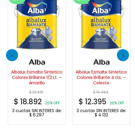
Albalux Esmalte Sintetico
Albalux Esmalte Sintetico
Colores Brillante 1/2 Lt. –
Colores Brillante 4 Lts. –
Amarillo
Celeste
$
23.615
$
15.494
$
18.892
$
12.395
20% OFF
20% OFF
3 cuotas SIN INTERES de:
3 cuotas SIN INTERES de:
$
6.297
$
4.132