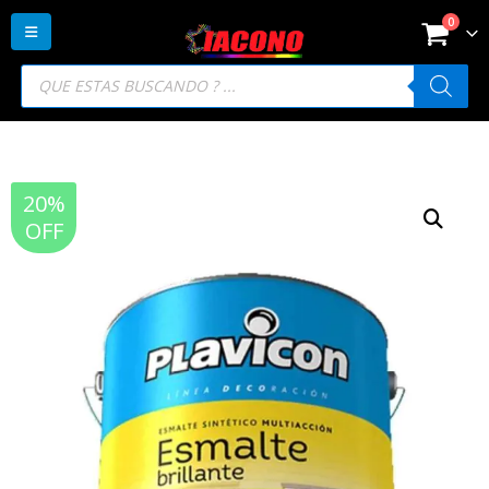
0
Búsqueda
de
productos
20%
OFF