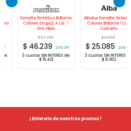
Esmalte Sintético Brillante
Albalux Esmalte Sintetico
Colores Grupo2 4 Lts. –
Colores Brillante 1 Lt. –
Gris Hielo
Castaño
$
57.799
$
31.356
$
46.239
$
25.085
20% OFF
20% OFF
3 cuotas SIN INTERES de:
3 cuotas SIN INTERES de:
$
15.413
$
8.362
¡ Enterate de nuestras promos !