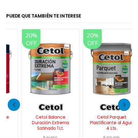
PUEDE QUE TAMBIÉN TE INTERESE
20%
20%
OFF
OFF
Cetol Balance
Cetol Parquet
Duración Extrema
Plastificante al Agua
Satinado 1 Lt.
4 Lts.
$
31.832
$
212.236