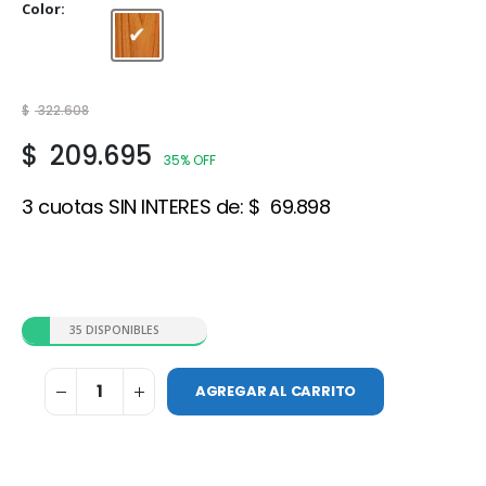
Color
Roble
$
322.608
$
209.695
35% OFF
3 cuotas SIN INTERES de:
$
69.898
35 DISPONIBLES
AGREGAR AL CARRITO