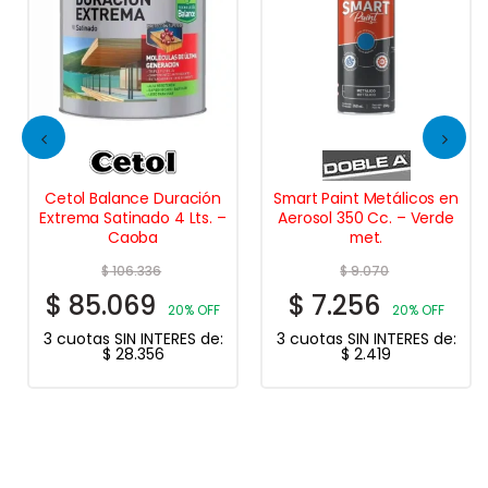
Cetol Balance Duración
Smart Paint Metálicos en
Extrema Satinado 4 Lts. –
Aerosol 350 Cc. – Verde
Caoba
met.
$
106.336
$
9.070
$
85.069
$
7.256
20% OFF
20% OFF
3 cuotas SIN INTERES de:
3 cuotas SIN INTERES de:
$
28.356
$
2.419