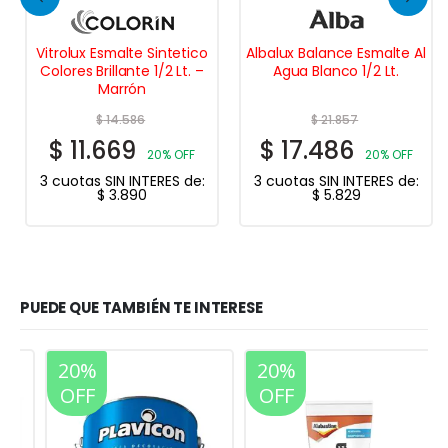
Vitrolux Esmalte Sintetico
Albalux Balance Esmalte Al
Colores Brillante 1/2 Lt. –
Agua Blanco 1/2 Lt.
Marrón
$
14.586
$
21.857
$
11.669
$
17.486
20% OFF
20% OFF
3 cuotas SIN INTERES de:
3 cuotas SIN INTERES de:
$
3.890
$
5.829
PUEDE QUE TAMBIÉN TE INTERESE
20%
20%
OFF
OFF