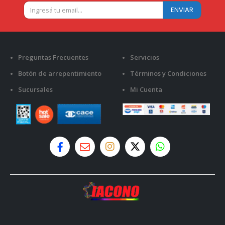
Preguntas Frecuentes
Servicios
Botón de arrepentimiento
Términos y Condiciones
Sucursales
Mi Cuenta