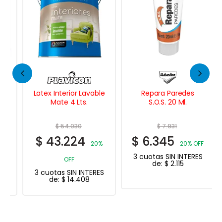
Latex Interior Lavable
Repara Paredes
Mate 4 Lts.
S.O.S. 20 Ml.
$
54.030
$
7.931
$
43.224
$
6.345
20%
20% OFF
3 cuotas SIN INTERES
OFF
de:
$
2.115
3 cuotas SIN INTERES
de:
$
14.408