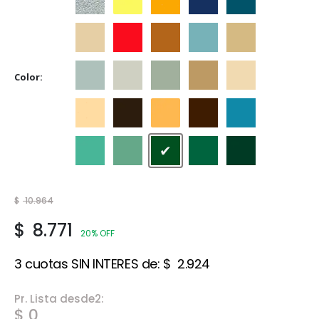
Aluminio
Amarillo
Amarillo Mediano
Azul Adriático
Azulejo
Beige
Bermellón
Castaño
Celeste
Crema
Color
Gris Espacial
Gris Hielo
Gris Perla
Marfil
Marfil Champagn
Marfil Seda
Marrón
Naranja
Tabaco
Traful
Verde Claro
Verde Ilusión
Verde Inglés
Verde Jade
Verde Noche
$
10.964
$
8.771
20% OFF
3 cuotas SIN INTERES de:
$
2.924
Pr. Lista desde2:
$ 0