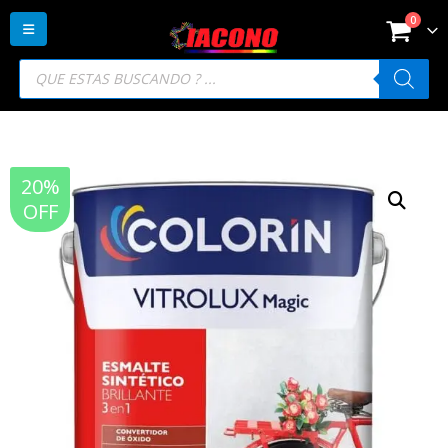
0
Búsqueda
de
productos
20%
OFF