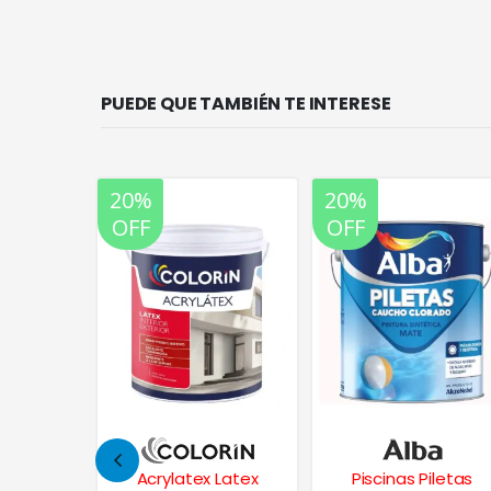
PUEDE QUE TAMBIÉN TE INTERESE
20%
20%
OFF
OFF
 Latex
Piscinas Piletas
Pizarrones Pintura