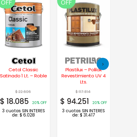
OFF
OFF
OFF
Cetol Classic
Plastilux – Polilak
Cet
Satinado 1 Lt. – Roble
Revestimiento UV 4
Sat
Lts.
$
22.606
$
117.814
$
18.085
$
94.251
$
18.
20% OFF
20% OFF
3 cuotas SIN INTERES
3 cuotas SIN INTERES
3 cuot
de:
$
6.028
de:
$
31.417
d