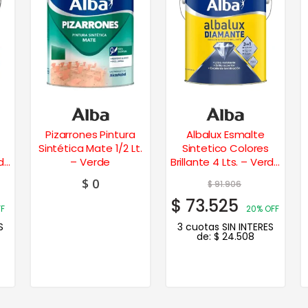
Pizarrones Pintura
Albalux Esmalte
Sintética Mate 1/2 Lt.
Sintetico Colores
rde
– Verde
Brillante 4 Lts. – Verde
Esmeralda
$
0
$
91.906
$
73.525
F
20% OFF
S
3 cuotas SIN INTERES
de:
$
24.508