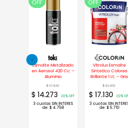
OFF
OFF
alance
Esmalte Metalizado
Vitrolux Esmalte
Agua 1 Lt.
en Aerosol 420 Cc. –
Sintetico Colores
oba
Aluminio
Brillante 1 Lt. – Gris
43
$
17.841
$
21.413
4
$
14.273
$
17.130
20% OFF
20% OFF
20% OF
N INTERES
3 cuotas SIN INTERES
3 cuotas SIN INTERE
.105
de:
$
4.758
de:
$
5.710