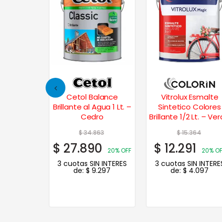
Esmalte
Cetol Balance
Vitrolux Esmalte
 Colores
Brillante al Agua 1 Lt. –
Sintetico Colores
t. – Marfil
Cedro
Brillante 1/2 Lt. – Ve
Claro
22
$
34.863
$
15.364
8
$
27.890
$
12.291
20% OFF
20% OFF
20% OF
N INTERES
3 cuotas SIN INTERES
3 cuotas SIN INTERE
.193
de:
$
9.297
de:
$
4.097