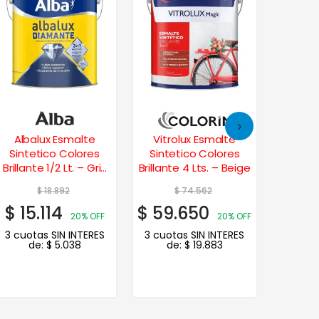
Albalux Esmalte
Vitrolux Esmalte
Lasur Cl
Sintetico Colores
Sintetico Colores
4 L
Brillante 1/2 Lt. – Gris
Brillante 4 Lts. – Beige
Espacial
$
18.892
$
74.562
$
15.114
$
59.650
$
44.
20% OFF
20% OFF
3 cuotas SIN INTERES
3 cuotas SIN INTERES
3 cuot
de:
$
5.038
de:
$
19.883
de