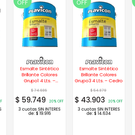
OFF
OFF
Esmalte Sintético
Esmalte Sintético
Brillante Colores
Brillante Colores
Grupo1 4 Lts. –
Grupo3 4 Lts. – Cedro
Amarillo
$
74.686
$
54.879
$
59.749
$
43.903
F
20% OFF
20% OFF
S
3 cuotas SIN INTERES
3 cuotas SIN INTERES
de:
$
19.916
de:
$
14.634