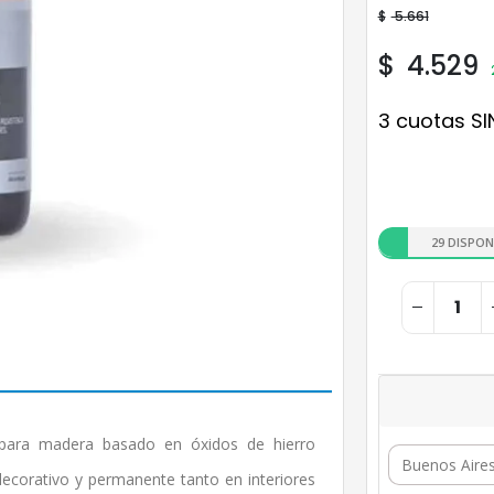
$
5.661
$
4.529
3 cuotas SI
29 DISPON
ara madera basado en óxidos de hierro
ecorativo y permanente tanto en interiores