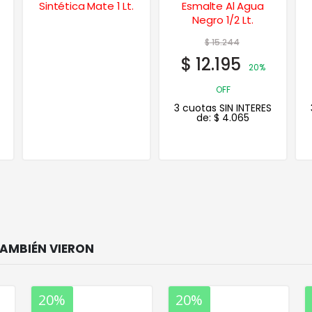
Esmalte Al Agua
Techos Membrana
Negro 1/2 Lt.
Liquida 20 Kgs.
$
15.244
$
279.392
$
12.195
$
181.605
20%
35%
OFF
OFF
3 cuotas SIN INTERES
3 cuotas SIN INTERES
de:
$
4.065
de:
$
60.535
20%
20%