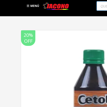
Búsqu
de
MENÚ
produc
20%
OFF