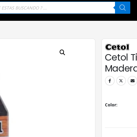
eda
tos
Cetol T
Madera
Color