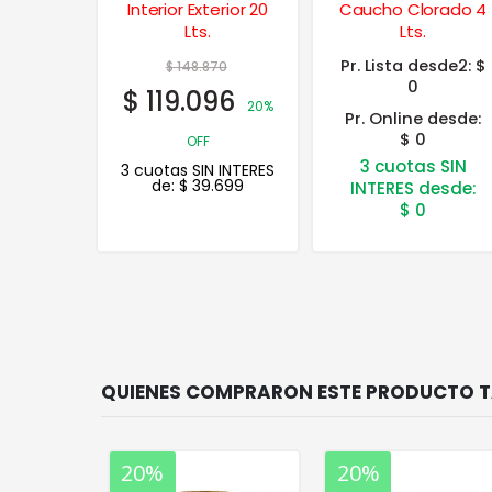
erior 20
Caucho Clorado 4
Sintética Mate 1 Lt.
Lts.
Pr. Lista desde2:
$
70
0
96
20%
Pr. Online desde:
$ 0
3 cuotas SIN
 INTERES
.699
INTERES desde:
$
0
20%
20%