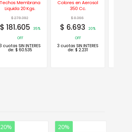
Colores en Aerosol
Impermeabilizante
Interior
350 Cc.
Techos 1,25 Kgs.
$
8.366
$
12.938
$
1
$
6.693
$
8.410
$
119
20%
35% OFF
3 cuotas SIN INTERES
OFF
de:
$
2.803
3 cuotas SIN INTERES
3 cuotas
de:
$
2.231
de:
20%
20%
20%