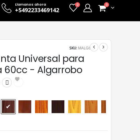
Llamanos ahora
0
0
+5492233469142
SKU:
MALG6
inta Universal para
 60cc - Algarrobo
Algarrobo
Caoba
Cedro
Nogal
Peteribí
Roble Claro
Roble Oscuro
Viraro