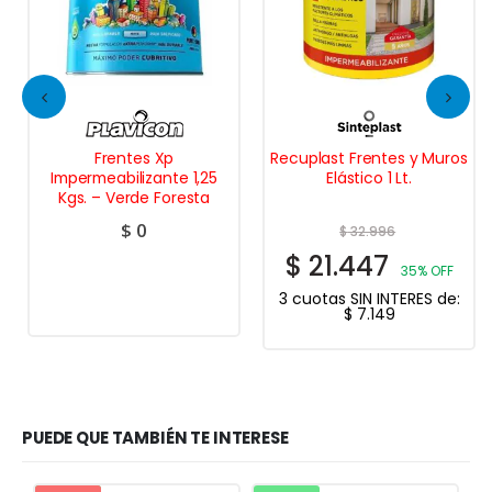
Frentes Xp
Recuplast Frentes y Muros
Impermeabilizante 1,25
Elástico 1 Lt.
Kgs. – Verde Foresta
$
0
$
32.996
$
21.447
35% OFF
3 cuotas SIN INTERES de:
$
7.149
PUEDE QUE TAMBIÉN TE INTERESE