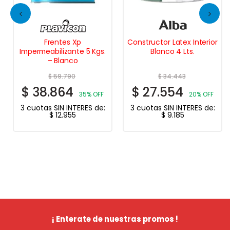
Frentes Xp
Constructor Latex Interior
Impermeabilizante 5 Kgs.
Blanco 4 Lts.
– Blanco
$
59.790
$
34.443
$
38.864
$
27.554
35% OFF
20% OFF
3 cuotas SIN INTERES de:
3 cuotas SIN INTERES de:
$
12.955
$
9.185
¡ Enterate de nuestras promos !