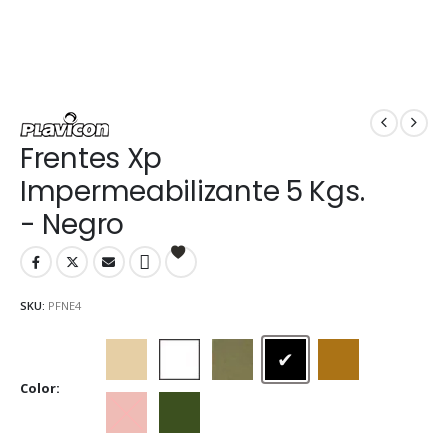
Frentes Xp
Impermeabilizante 5 Kgs.
- Negro
SKU:
PFNE4
Beige
Blanco
Gris cemento
Negro
Ocre
Color
Rojo cerámico
Verde Foresta