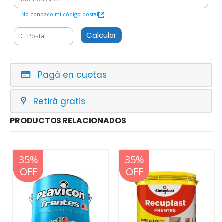
No conozco mi código postal
Calcular
Pagá en cuotas
Retirá gratis
PRODUCTOS RELACIONADOS
20%
35%
20%
35%
OFF
OFF
OFF
OFF