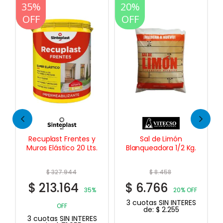
20%
20%
OFF
OFF
 y
Sal de Limón
Smart Paint Barniz en
s.
Blanqueadora 1/2 Kg.
Aerosol 350 Cc.
$
8.458
$
6.967
$
6.766
$
5.574
5%
20% OFF
20% OFF
3 cuotas SIN INTERES
3 cuotas SIN INTERES
de:
$
2.255
de:
$
1.858
ES