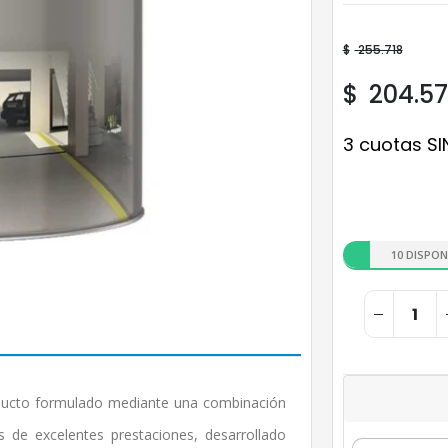
$
255.718
$
204.5
3 cuotas SI
10 DISPON
roducto formulado mediante una combinación
s de excelentes prestaciones, desarrollado