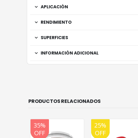
APLICACIÓN
RENDIMIENTO
SUPERFICIES
INFORMACIÓN ADICIONAL
PRODUCTOS RELACIONADOS
20%
35%
25%
20%
OFF
OFF
OFF
OFF