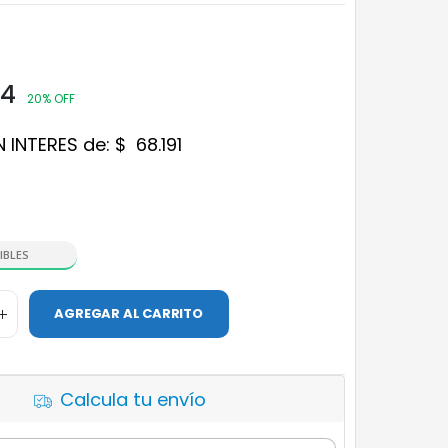
74
20% OFF
N INTERES de:
$
68.191
IBLES
AGREGAR AL CARRITO
Calcula tu envío