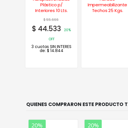
lta
Plástico p/
Impermeabilizante
nce 10
Interiores 10 Lts.
Techos 25 Kgs.
84
$
55.666
87
$
44.533
20%
20%
OFF
 INTERES
3 cuotas SIN INTERES
.462
de:
$
14.844
20%
20%