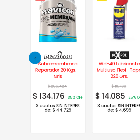
al
Sobremembrana
Wd-40 Lubricante
Reparador 20 Kgs. –
Multiuso Flexi -Tapa
Gris
220 Grs.
$
206.424
$
18.780
$
134.176
$
14.085
F
35% OFF
25% OFF
S
3 cuotas SIN INTERES
3 cuotas SIN INTERES
de:
$
44.725
de:
$
4.695