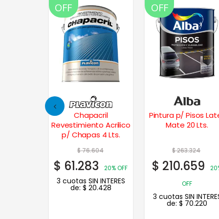
OFF
OFF
rol Flex
Chapacril
Pintura p/ Pisos Lat
y Muros
Revestimiento Acrilico
Mate 20 Lts.
10 Lts.
p/ Chapas 4 Lts.
274
$
76.604
$
263.324
8
$
61.283
$
210.659
35% OFF
20% OFF
20
N INTERES
3 cuotas SIN INTERES
OFF
.543
de:
$
20.428
3 cuotas SIN INTERE
de:
$
70.220