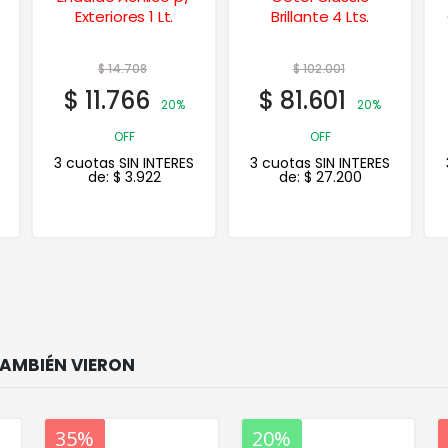
Exteriores 1 Lt.
Brillante 4 Lts.
$
14.708
$
102.001
$
11.766
$
81.601
20%
20%
OFF
OFF
3 cuotas SIN INTERES
3 cuotas SIN INTERES
de:
$
3.922
de:
$
27.200
20%
35%
20%