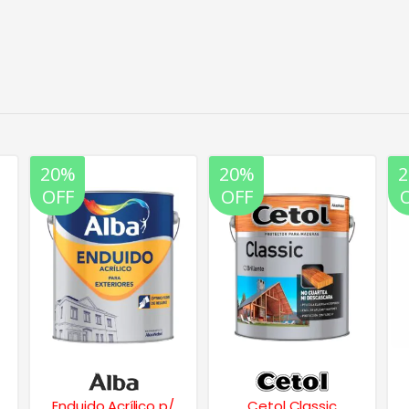
20%
20%
OFF
OFF
Enduido Acrílico p/
Cetol Classic