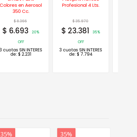
Colores en Aerosol
Profesional 4 Lts.
Ag
350 Cc.
Perfo
$
8.366
$
35.970
$
8
$
6.693
$
23.381
$
64
20%
35%
OFF
OFF
3 cuotas SIN INTERES
3 cuotas SIN INTERES
3 cuotas
de:
$
2.231
de:
$
7.794
de:
20%
35%
20%
35%
20%
35%