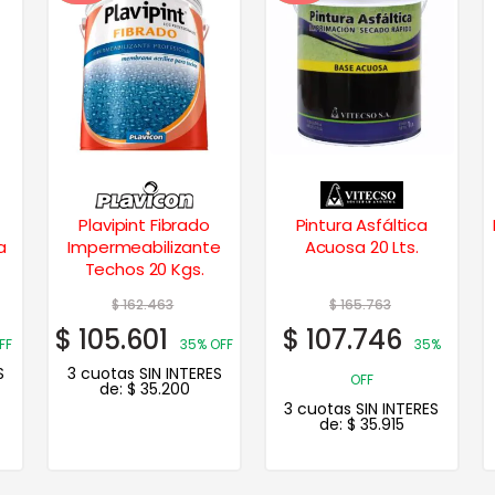
Plavipint Fibrado
Pintura Asfáltica
Brikol La
Impermeabilizante
Acuosa 20 Lts.
Profesi
Techos 20 Kgs.
$
162.463
$
165.763
$
105.601
$
107.746
35% OFF
35%
3 cuotas SIN INTERES
OFF
de:
$
35.200
3 cuotas SIN INTERES
de:
$
35.915