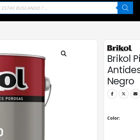
eda
tos
Brikol 
Antides
Negro
Color