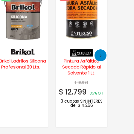
drillos Silicona
Pintura Asfáltica
Tapagoter
onal 20 Lts. –
Secado Rápido al
Impermeabiliz
Solvente 1 Lt.
Transparente 10
$
19.691
$
145.432
$
12.799
$
94.531
35% OFF
3
3 cuotas SIN INTERES
3 cuotas SIN IN
de:
$
4.266
de:
$
31.510