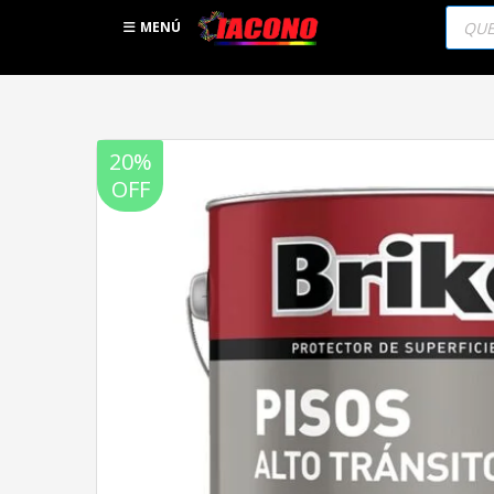
Búsqu
de
MENÚ
produc
20%
OFF