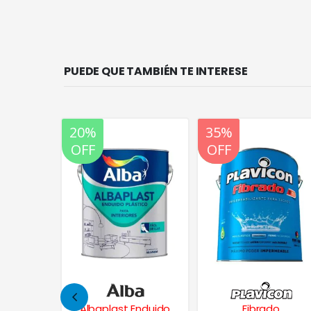
PUEDE QUE TAMBIÉN TE INTERESE
20%
20%
35%
OFF
OFF
OFF
lador al
Albaplast Enduido
Fibrado