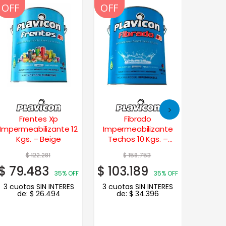
OFF
OFF
OFF
OFF
OFF
OFF
Frentes Xp
Fibrado
The
Impermeabilizante 12
Impermeabilizante
Techo
Kgs. – Beige
Techos 10 Kgs. –
Liqu
Verde
$
122.281
$
158.753
$
$
79.483
$
103.189
$
181
35% OFF
35% OFF
3 cuotas SIN INTERES
3 cuotas SIN INTERES
3 cuot
de:
$
26.494
de:
$
34.396
de