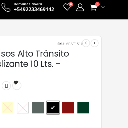
Llamanos ahora
0
0
+5492233469142
SKU:
MBAT1510
Pisos Alto Tránsito
lizante 10 Lts. -
Amarillo
Blanco
Gris
Negro
Rojo
Verde