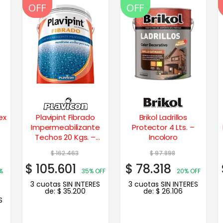
OFF
OFF
OFF
ex
Plavipint Fibrado
Brikol Ladrillos
Impermeabilizante
Protector 4 Lts. –
Techos 20 Kgs. –
Incoloro
Blanco
$
162.463
$
97.898
$
105.601
$
78.318
%
35% OFF
20% OFF
3 cuotas SIN INTERES
3 cuotas SIN INTERES
de:
$
35.200
de:
$
26.106
S