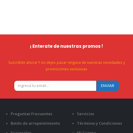
¡ Enterate de nuestras promos !
Suscribite ahora! Y no dejes pasar ninguna de nuestras novedades y
promociones exclusivas
Preguntas Frecuentes
Servicios
Botón de arrepentimiento
Términos y Condiciones
Sucursales
Mi Cuenta