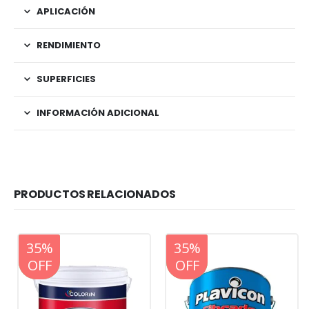
APLICACIÓN
RENDIMIENTO
SUPERFICIES
INFORMACIÓN ADICIONAL
PRODUCTOS RELACIONADOS
20%
35%
20%
35%
OFF
OFF
OFF
OFF