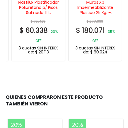
Plastilux Plastificador
Muros Xp
Poliuretano p/ Pisos
Impermeabilizante
Satinado 1 Lt.
Plástico 25 Kg. –
Beige
$
75.423
$
277.033
$
60.338
$
180.071
20%
35%
OFF
OFF
3 cuotas SIN INTERES
3 cuotas SIN INTERES
de:
$
20.113
de:
$
60.024
20%
20%