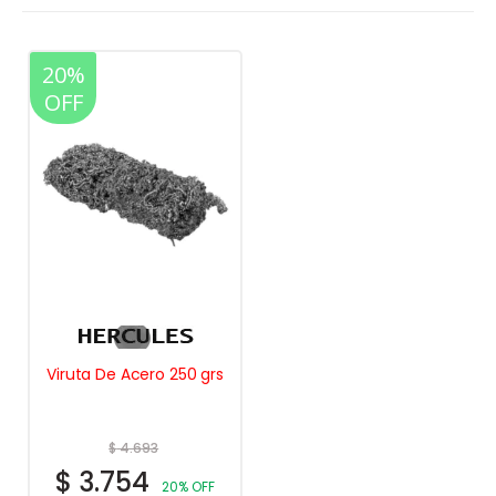
20%
OFF
Viruta De Acero 250 grs
$
4.693
$
3.754
20% OFF