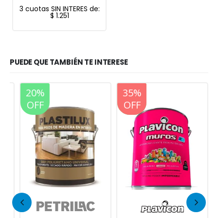
3 cuotas SIN INTERES de:
$
1.251
PUEDE QUE TAMBIÉN TE INTERESE
20%
20%
35%
OFF
OFF
OFF