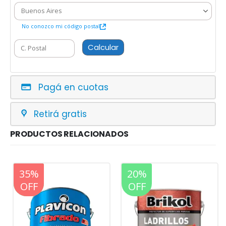
No conozco mi código postal
Calcular
Pagá en cuotas
Retirá gratis
PRODUCTOS RELACIONADOS
20%
35%
20%
OFF
OFF
OFF