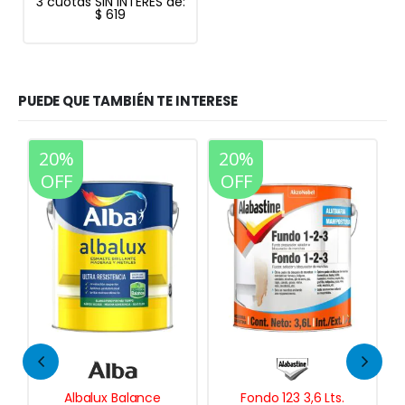
3 cuotas SIN INTERES de:
$
619
PUEDE QUE TAMBIÉN TE INTERESE
20%
20%
35%
OFF
OFF
OFF
Fondo 123 3,6 Lts.
Pintura Asfáltica