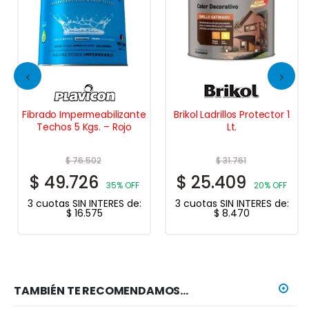
Fibrado Impermeabilizante
Brikol Ladrillos Protector 1
Techos 5 Kgs. – Rojo
Lt.
$
76.502
$
31.761
$
49.726
$
25.409
35% OFF
20% OFF
3 cuotas SIN INTERES de:
3 cuotas SIN INTERES de:
$
16.575
$
8.470
TAMBIÉN TE RECOMENDAMOS…