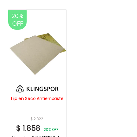
20%
OFF
Lija en Seco Antiempaste
$
2.322
$
1.858
20% OFF