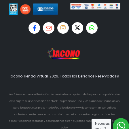
Iacono Tienda Virtual. 2026. Todos los Derechos Reservados©
Las fotos son a modo ilustrativo. La venta de cualquiera de los productos publicados
está sujeta a la verificación de stock. Los precios online y los planes de financiación
para los productos presentados/publicados en www.iacono.com.ar son válidos
exclusivamente para la compra vía internet en nuestra pagina online. Las
especificaciones técnicas y descripciones están sujetas a modificaciones sin previo
Necesitas
aviso.
ayuda?