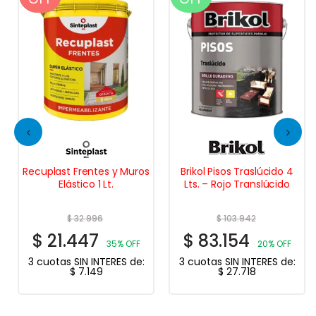
Recuplast Frentes y Muros
Brikol Pisos Traslúcido 4
Elástico 1 Lt.
Lts. – Rojo Translúcido
$
32.996
$
103.942
$
21.447
$
83.154
35% OFF
20% OFF
3 cuotas SIN INTERES de:
3 cuotas SIN INTERES de:
$
7.149
$
27.718