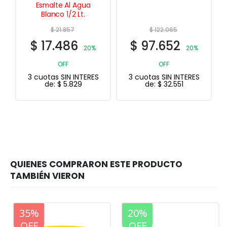
Acuosa 4 Lts.
$
122.065
$
39.499
$
97.652
$
25.674
20%
35%
OFF
OFF
3 cuotas SIN INTERES
3 cuotas SIN INTERES
de:
$
32.551
de:
$
8.558
20%
35%
20%
OFF
OFF
OFF