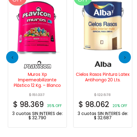
Muros Xp
Cielos Rasos Pintura Latex
Impermeabilizante
Antihongo 20 Lts.
Plástico 12 Kg. – Blanco
$
151.337
$
122.578
$
98.369
$
98.062
35% OFF
20% OFF
3 cuotas SIN INTERES de:
3 cuotas SIN INTERES de:
$
32.790
$
32.687