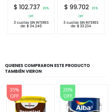
$
102.737
$
99.702
35%
35%
OFF
OFF
3 cuotas SIN INTERES
3 cuotas SIN INTERES
de:
$
34.246
de:
$
33.234
20%
35%
20%
OFF
OFF
OFF