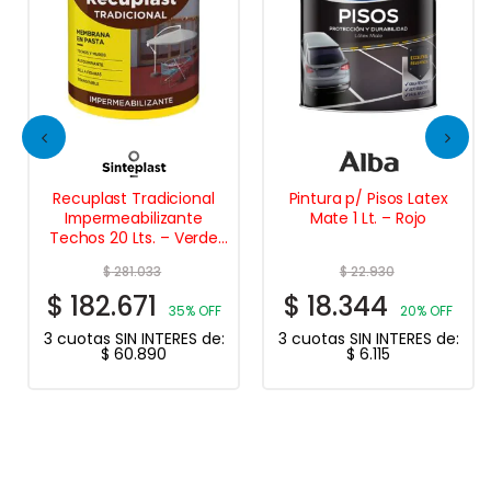
Recuplast Tradicional
Pintura p/ Pisos Latex
Impermeabilizante
Mate 1 Lt. – Rojo
Techos 20 Lts. – Verde
Cemento
$
281.033
$
22.930
$
182.671
$
18.344
35% OFF
20% OFF
3 cuotas SIN INTERES de:
3 cuotas SIN INTERES de:
$
60.890
$
6.115