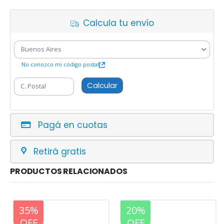
Calcula tu envío
No conozco mi código postal
Calcular
Pagá en cuotas
Retirá gratis
PRODUCTOS RELACIONADOS
20%
35%
20%
OFF
OFF
OFF