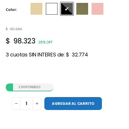
Color
Beige
Blanco
Gris Acero
Gris cemento
Rojo cerámico
$
151.266
$
98.323
35% OFF
3 cuotas SIN INTERES de:
$
32.774
2 DISPONIBLES
AGREGAR AL CARRITO