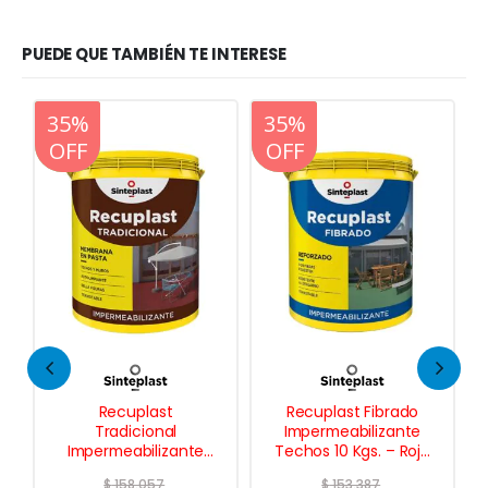
PUEDE QUE TAMBIÉN TE INTERESE
20%
35%
20%
35%
OFF
OFF
OFF
OFF
Recuplast
Recuplast Fibrado
Tradicional
Impermeabilizante
Impermeabilizante
Techos 10 Kgs. – Rojo
Techos 10 Lts.
Teja
$
158.057
$
153.387