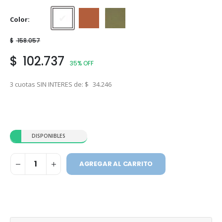
Color
Blanco
Rojo Teja
Verde Cemento
$
158.057
$
102.737
35% OFF
3 cuotas SIN INTERES de:
$
34.246
DISPONIBLES
AGREGAR AL CARRITO