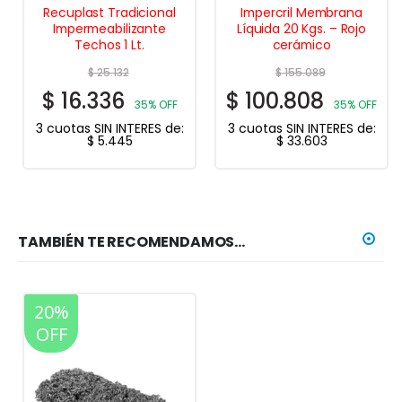
Recuplast Tradicional
Impercril Membrana
Impermeabilizante
Líquida 20 Kgs. – Rojo
Techos 1 Lt.
cerámico
$
25.132
$
155.089
$
16.336
$
100.808
35% OFF
35% OFF
3 cuotas SIN INTERES de:
3 cuotas SIN INTERES de:
$
5.445
$
33.603
TAMBIÉN TE RECOMENDAMOS…
20%
OFF