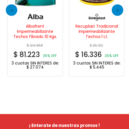
Albafrent
Recuplast Tradicional
Impermeabilizante
Impermeabilizante
Techos Fibrado 10 Kgs.
Techos 1 Lt.
$
124.958
$
25.132
$
81.223
$
16.336
35% OFF
35% OFF
3 cuotas SIN INTERES de:
3 cuotas SIN INTERES de:
$
27.074
$
5.445
¡ Enterate de nuestras promos !