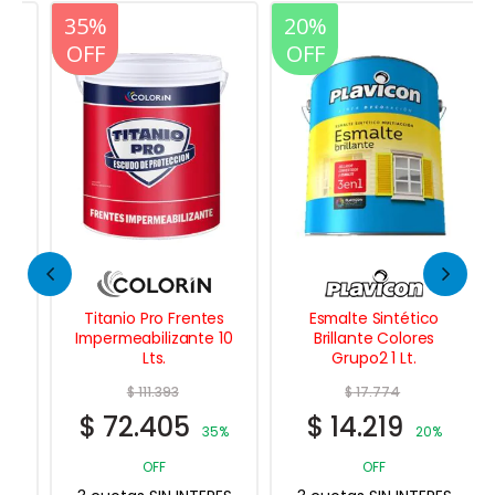
20%
35%
20%
OFF
OFF
OFF
Titanio Pro Frentes
Esmalte Sintético
Impermeabilizante 10
Brillante Colores
Lts.
Grupo2 1 Lt.
$
111.393
$
17.774
$
72.405
$
14.219
35%
20%
OFF
OFF