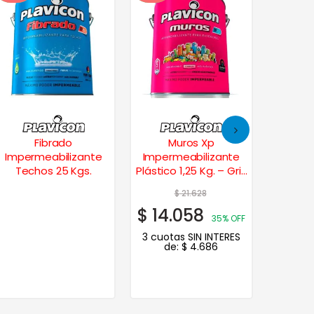
Fibrado
Muros Xp
Tap
Impermeabilizante
Impermeabilizante
Imper
Techos 25 Kgs.
Plástico 1,25 Kg. – Gris
Transpa
cemento
$
21.628
$
$
14.058
$
180
35% OFF
3 cuotas SIN INTERES
3 cuot
de:
$
4.686
de