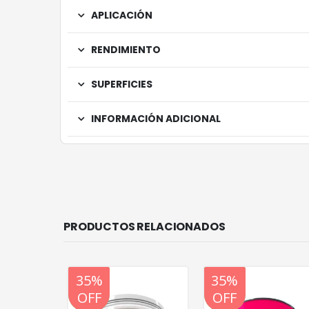
APLICACIÓN
RENDIMIENTO
SUPERFICIES
INFORMACIÓN ADICIONAL
PRODUCTOS RELACIONADOS
20%
35%
20%
35%
OFF
OFF
OFF
OFF