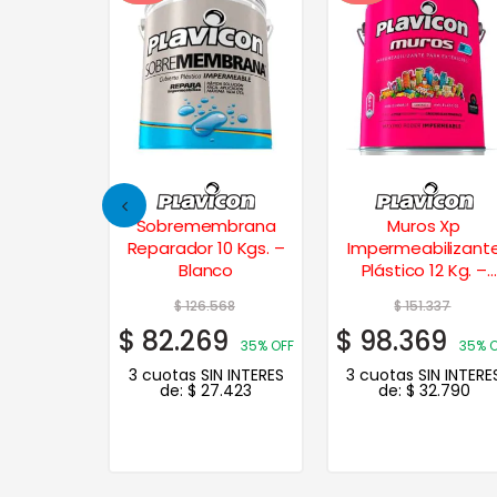
s Xp
Sobremembrana
Muros Xp
lizante 5
Reparador 10 Kgs. –
Impermeabilizant
 cerámico
Blanco
Plástico 12 Kg. –
Blanco
90
$
126.568
$
151.337
4
$
82.269
$
98.369
35% OFF
35% OFF
35% 
N INTERES
3 cuotas SIN INTERES
3 cuotas SIN INTERE
.955
de:
$
27.423
de:
$
32.790