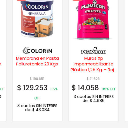
Membrana en Pasta
Muros Xp
e
Poliuretanica 20 Kgs.
Impermeabilizante
Plástico 1,25 Kg. – Rojo
cerámico
$
198.851
$
21.628
$
129.253
$
14.058
OFF
35%
35% OFF
S
3 cuotas SIN INTERES
OFF
de:
$
4.686
3 cuotas SIN INTERES
de:
$
43.084