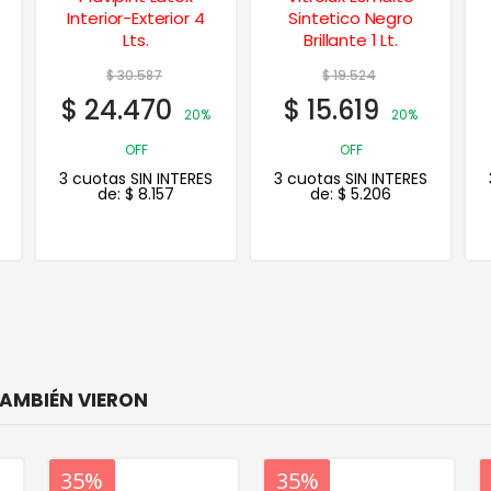
Sintetico Negro
Exterior 20 Lts.
Brillante 1 Lt.
$
19.524
$
115.480
$
15.619
$
92.384
20%
20%
OFF
OFF
3 cuotas SIN INTERES
3 cuotas SIN INTERES
de:
$
5.206
de:
$
30.795
20%
35%
20%
35%