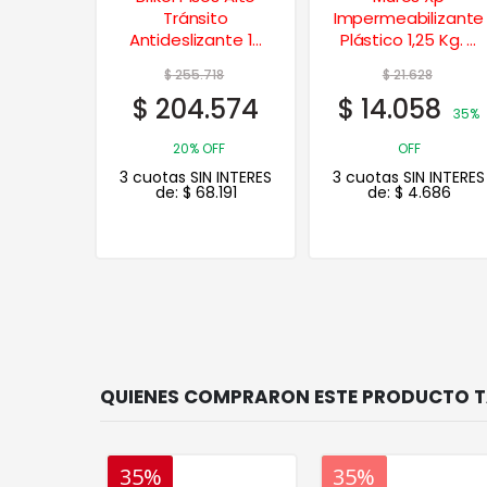
to
Impermeabilizante
Interior-Exterior 4
ante 10
Plástico 1,25 Kg. –
Lts.
egro
Blanco
18
$
21.628
$
30.587
574
$
14.058
$
24.470
35%
20%
FF
OFF
OFF
 INTERES
3 cuotas SIN INTERES
3 cuotas SIN INTERES
.191
de:
$
4.686
de:
$
8.157
35%
20%
20%
35%