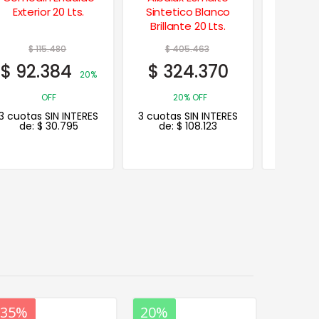
Sintetico Blanco
Impermeabilizante
Tr
Brillante 20 Lts.
Frentes y Muros 10
Antide
Lts.
Lts.
$
405.463
$
157.823
$
2
$
324.370
$
102.585
$
20
20% OFF
35% OFF
2
3 cuotas SIN INTERES
3 cuotas SIN INTERES
3 cuotas
de:
$
108.123
de:
$
34.195
de:
20%
35%
20%
20%
35%