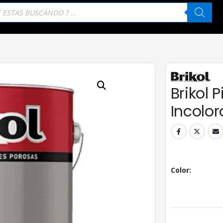
eda
tos
Brikol P
Incolor
Color