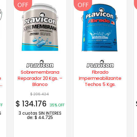
OFF
OFF
OFF
OFF
Sobremembrana
Fibrado
e
Reparador 20 Kgs. –
Impermeabilizante
Blanco
Techos 5 Kgs.
$
206.424
$
134.176
FF
35% OFF
S
3 cuotas SIN INTERES
de:
$
44.725