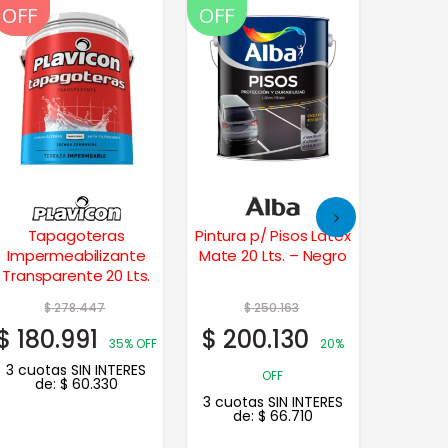
OFF
OFF
OFF
OFF
OFF
Tapagoteras
Pintura p/ Pisos Latex
Impermeabilizante
Mate 20 Lts. – Negro
Imper
Transparente 20 Lts.
Techos
$
278.447
$
250.163
$
180.991
$
200.130
$
13.
35% OFF
20%
3 cuotas SIN INTERES
3 cuot
OFF
de:
$
60.330
de
3 cuotas SIN INTERES
de:
$
66.710