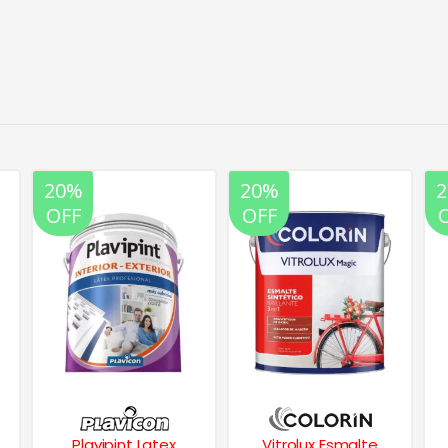
20%
20%
OFF
OFF
Vitrolux Esmalte
Comodin Enduido