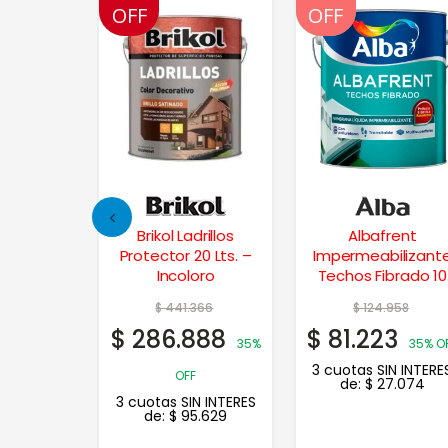
OFF
OFF
OFF
OFF
isos Latex
Brikol Ladrillos
Albafrent
 Lts.
Protector 20 Lts. –
Impermeabilizant
Incoloro
Techos Fibrado 10
Kgs.
324
$
441.366
$
124.958
59
$
286.888
$
81.223
20%
35%
35% O
3 cuotas SIN INTERE
OFF
de:
$
27.074
N INTERES
3 cuotas SIN INTERES
.220
de:
$
95.629