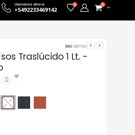
Llamanos ahora
0
0
+5492233469142
SKU:
MBT001
isos Traslúcido 1 Lt. -
o
Incoloro
Negro Translúcido
Rojo Translúcido