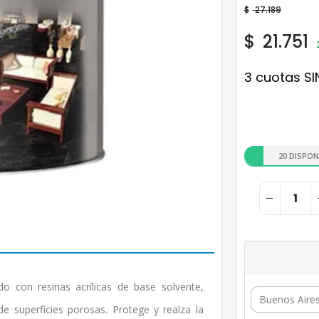
$
27.189
$
21.751
3 cuotas SI
20 DISPON
o con resinas acrílicas de base solvente,
de superficies porosas. Protege y realza la