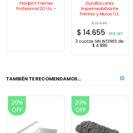
Plavipint Frentes
Duralba Latex
Profesional 20 Lts. –
Impermeabilizante
Frentes y Muros 1 Lt.
$
22.546
$
14.655
35% OFF
3 cuotas SIN INTERES de:
$
4.885
TAMBIÉN TE RECOMENDAMOS…
20%
20%
OFF
OFF