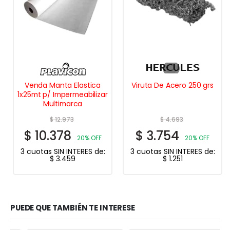
Venda Manta Elastica
Viruta De Acero 250 grs
1x25mt p/ Impermeabilizar
Multimarca
$
12.973
$
4.693
$
10.378
$
3.754
20% OFF
20% OFF
3 cuotas SIN INTERES de:
3 cuotas SIN INTERES de:
$
3.459
$
1.251
PUEDE QUE TAMBIÉN TE INTERESE