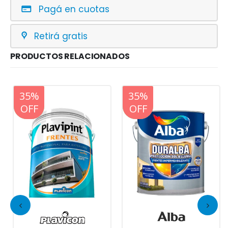
Pagá en cuotas
Retirá gratis
PRODUCTOS RELACIONADOS
20%
35%
20%
35%
OFF
OFF
OFF
OFF