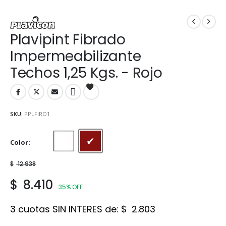
Plavipint Fibrado
Impermeabilizante
Techos 1,25 Kgs. - Rojo
SKU:
PPLFIRO1
Color
Blanco
Rojo
$
12.938
$
8.410
35% OFF
3 cuotas SIN INTERES de:
$
2.803