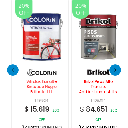
20%
20%
OFF
OFF
Vitrolux Esmalte
Brikol Pisos Alto
Sintetico Negro
Tránsito
Brillante 1 Lt.
Antideslizante 4 Lts.
$
19.524
$
105.814
$
15.619
$
84.651
20%
20%
OFF
OFF
3 cuotas SIN INTERES
3 cuotas SIN INTERES