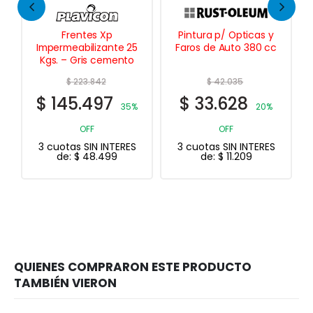
Frentes Xp
Pintura p/ Opticas y
Loxon Latex 
meabilizante 25
Faros de Auto 380 cc
Mate 20 
– Gris cemento
$
223.842
$
42.035
$
330.4
45.497
$
33.628
$
264.
35%
20%
OFF
OFF
20% O
tas SIN INTERES
3 cuotas SIN INTERES
3 cuotas SIN
e:
$
48.499
de:
$
11.209
de:
$
88.