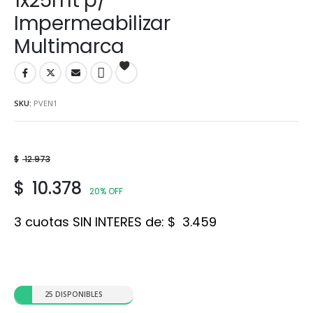
1x25mt p/
Impermeabilizar
Multimarca
SKU:
PVEN1
$
12.973
$
10.378
20% OFF
3 cuotas SIN INTERES de:
$
3.459
25 DISPONIBLES