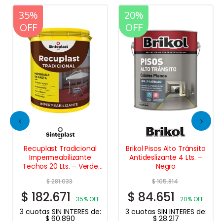
20%
35%
20%
OFF
OFF
OFF
Recuplast Tradicional
Brikol Pisos Alto Tránsito
Impermeabilizante
Antideslizante 4 Lts. –
Techos 20 Lts. – Verde
Negro
Cemento
$
281.033
$
105.814
$
182.671
$
84.651
35% OFF
20% OFF
3 cuotas SIN INTERES de:
3 cuotas SIN INTERES de:
$
60.890
$
28.217