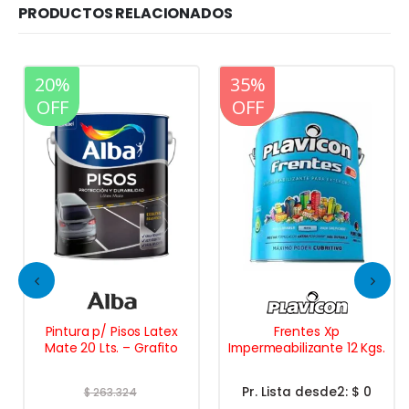
PRODUCTOS RELACIONADOS
20%
20%
35%
OFF
OFF
OFF
Pintura p/ Pisos Latex
Frentes Xp
Mate 20 Lts. – Grafito
Impermeabilizante 12 Kgs.
Pr. Lista desde2:
$ 0
$
263.324