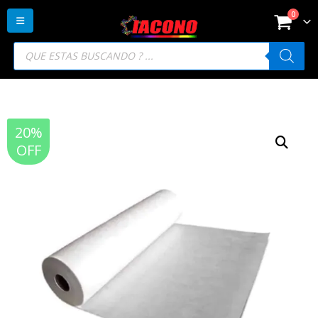
0
Búsqueda
de
productos
20%
OFF