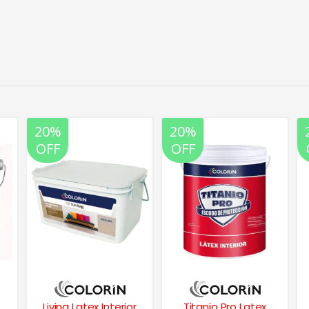
20%
20%
OFF
OFF
Living Latex Interior
Titanio Pro Latex