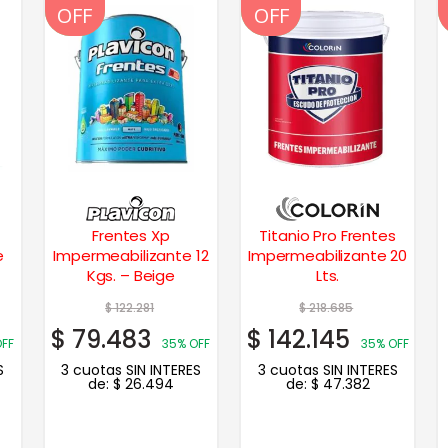
OFF
OFF
OFF
OFF
Frentes Xp
Titanio Pro Frentes
e
Impermeabilizante 12
Impermeabilizante 20
Kgs. – Beige
Lts.
$
122.281
$
218.685
$
79.483
$
142.145
OFF
35% OFF
35% OFF
S
3 cuotas SIN INTERES
3 cuotas SIN INTERES
de:
$
26.494
de:
$
47.382