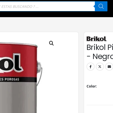
eda
tos
Brikol 
- Negr
Color