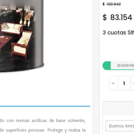
$
103.942
$
83.154
3 cuotas SI
20 DISPON
o con resinas acrílicas de base solvente,
de superficies porosas. Protege y realza la