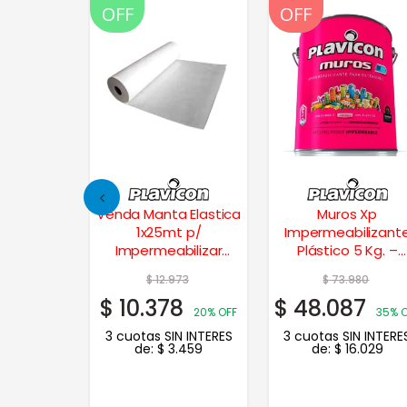
OFF
OFF
OFF
 Xp
Venda Manta Elastica
Muros Xp
ilizante
1x25mt p/
Impermeabilizant
g. – Beige
Impermeabilizar
Plástico 5 Kg. –
Multimarca
Blanco
337
$
12.973
$
73.980
9
$
10.378
$
48.087
35% OFF
20% OFF
35% 
N INTERES
3 cuotas SIN INTERES
3 cuotas SIN INTERE
.790
de:
$
3.459
de:
$
16.029