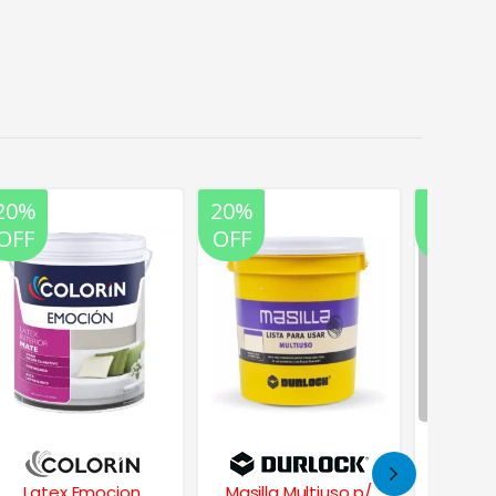
20%
20%
20%
OFF
OFF
OFF
Latex Emocion
Masilla Multiuso p/
Albal