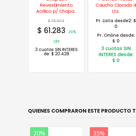
Blanco
Revestimiento
Caucho Clorado 4
10 Lts.
Acrilico p/ Chapas
Lts.
4 Lts.
Pr. Lista desde2:
$
91
$
76.604
0
33
$
61.283
20%
20%
Pr. Online desde:
$ 0
OFF
3 cuotas SIN
 INTERES
3 cuotas SIN INTERES
.878
de:
$
20.428
INTERES desde:
$
0
20%
20%
35%