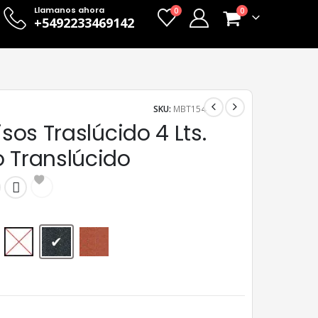
Llamanos ahora
0
0
+5492233469142
SKU:
MBT154
Pisos Traslúcido 4 Lts.
o Translúcido
Incoloro
Negro Translúcido
Rojo Translúcido