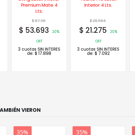
Premium Mate 4
Interior 4 Lts.
Lts.
$
67.116
$
26.594
$
53.693
$
21.275
20%
20%
OFF
OFF
3 cuotas SIN INTERES
3 cuotas SIN INTERES
de:
$
17.898
de:
$
7.092
20%
35%
20%
35%