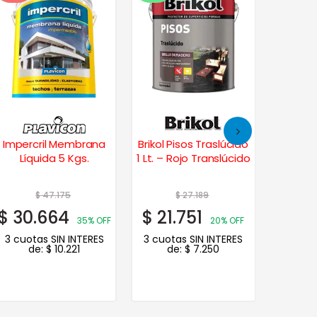
Impercril Membrana
Brikol Pisos Traslúcido
Líquida 5 Kgs.
1 Lt. – Rojo Translúcido
Imper
Tech
$
47.175
$
27.189
$
30.664
$
21.751
$
46.
35% OFF
20% OFF
3 cuotas SIN INTERES
3 cuotas SIN INTERES
3 cuot
de:
$
10.221
de:
$
7.250
de