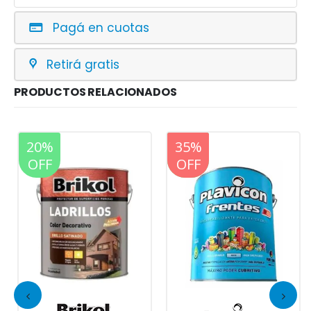
Pagá en cuotas
Retirá gratis
PRODUCTOS RELACIONADOS
20%
20%
35%
OFF
OFF
OFF