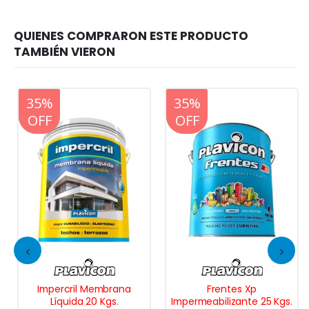
20%
35%
20%
35%
OFF
OFF
OFF
OFF
Impercril Membrana
Frentes Xp
Líquida 20 Kgs.
Impermeabilizante 25 Kgs.