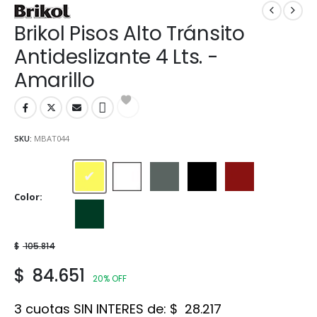
Brikol Pisos Alto Tránsito
Antideslizante 4 Lts. -
Amarillo
SKU:
MBAT044
Amarillo
Blanco
Gris
Negro
Rojo
Color
Verde
$
105.814
$
84.651
20% OFF
3 cuotas SIN INTERES de:
$
28.217