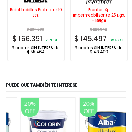
Brikol Ladrillos Protector 10
Frentes Xp
Lts.
Impermeabilizante 25 Kgs.
– Beige
$
207.989
$
223.842
$
166.391
$
145.497
20% OFF
35% OFF
3 cuotas SIN INTERES de:
3 cuotas SIN INTERES de:
$
55.464
$
48.499
PUEDE QUE TAMBIÉN TE INTERESE
20%
20%
OFF
OFF