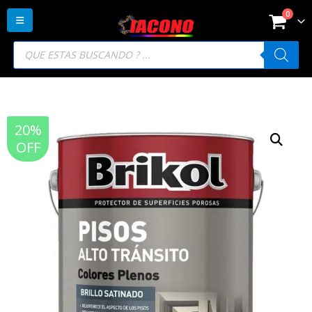
0
Búsqueda
de
productos
20%
OFF