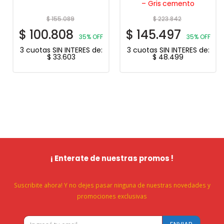
– Gris cemento
$
155.089
$
223.842
$
100.808
$
145.497
35% OFF
35% OFF
3 cuotas SIN INTERES de:
3 cuotas SIN INTERES de:
$
33.603
$
48.499
¡ Enterate de nuestras promos !
Suscribite ahora! Y no dejes pasar ninguna de nuestras novedades y
promociones exclusivas