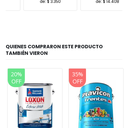
de:
$
3.350
de:
$
14.408
20%
20%
35%
OFF
OFF
OFF