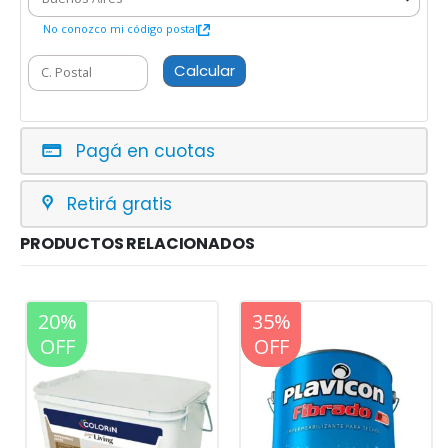
No conozco mi código postal
Calcular
Pagá en cuotas
Retirá gratis
PRODUCTOS RELACIONADOS
20%
20%
35%
OFF
OFF
OFF