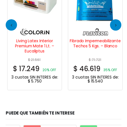
Living Latex Interior
Fibrado Impermeabilizante
Premium Mate 1 Lt. –
Techos 5 Kgs. – Blanco
Eucaliptus
$
21.561
$
71.721
$
17.249
$
46.619
20% OFF
35% OFF
3 cuotas SIN INTERES de:
3 cuotas SIN INTERES de:
$
5.750
$
15.540
PUEDE QUE TAMBIÉN TE INTERESE