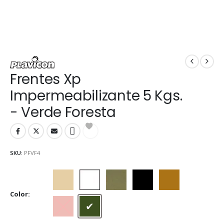
Frentes Xp
Impermeabilizante 5 Kgs.
- Verde Foresta
SKU:
PFVF4
Beige
Blanco
Gris cemento
Negro
Ocre
Color
Rojo cerámico
Verde Foresta