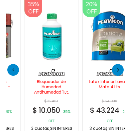
20%
35%
20%
OFF
OFF
OFF
Bloqueador de
Latex Interior Lavable
Humedad
Mate 4 Lts.
Antihumedad 1 Lt.
$
15.461
$
54.030
$
10.050
$
43.224
35%
20%
OFF
OFF
3 cuotas SIN INTERES
3 cuotas SIN INTERES