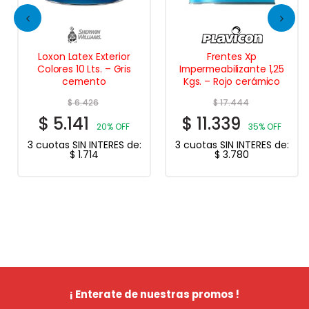
Loxon Latex Exterior
Frentes Xp
Colores 10 Lts. – Gris
Impermeabilizante 1,25
cemento
Kgs. – Rojo cerámico
$
6.426
$
17.444
$
5.141
$
11.339
20% OFF
35% OFF
3 cuotas SIN INTERES de:
3 cuotas SIN INTERES de:
$
1.714
$
3.780
¡ Enterate de nuestras promos !