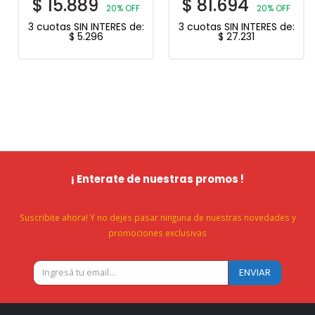
$
15.889
$
81.694
20% OFF
20% OFF
3 cuotas SIN INTERES de:
3 cuotas SIN INTERES de:
$
5.296
$
27.231
¡ Enterate de nuestras promos !
Suscribite ahora! Y no dejes pasar ninguna de nuestras novedades y
promociones exclusivas