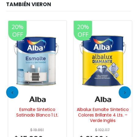
20%
20%
OFF
OFF
Esmalte Sintetico
Albalux Esmalte Sintetico
Satinado Blanco 1 Lt.
Colores Brillante 4 Lts. –
Verde Inglés
$
19.861
$
102.117