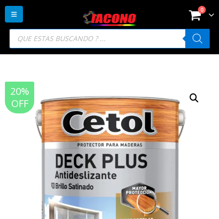
0
Búsqueda
de
productos
20%
OFF