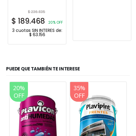
$
236.835
$
189.468
20% OFF
3 cuotas SIN INTERES de:
$
63.156
PUEDE QUE TAMBIÉN TE INTERESE
20%
35%
20%
OFF
OFF
OFF