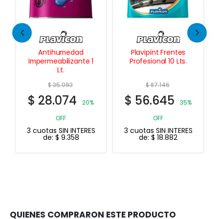
d
Plavipint Frentes
Capa de Lluvia
te 1
Profesional 10 Lts.
Impermeable con
Capucha 190
Micrones – Pvc
$
87.146
$
20.863
$
56.645
$
16.690
20%
35%
20%
OFF
OFF
ERES
3 cuotas SIN INTERES
3 cuotas SIN INTERES
de:
$
18.882
de:
$
5.563