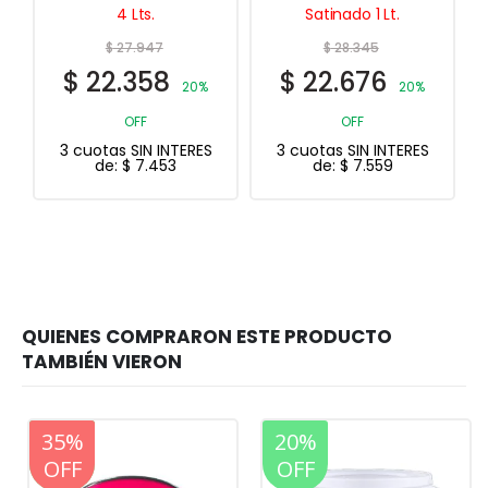
Satinado 1 Lt.
$
28.345
$
278.927
$
22.676
$
223.142
20%
20%
OFF
OFF
3 cuotas SIN INTERES
3 cuotas SIN INTERES
de:
$
7.559
de:
$
74.381
20%
35%
20%
OFF
OFF
OFF