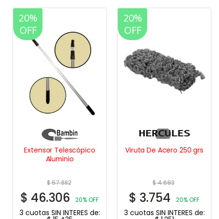
20%
20%
OFF
OFF
Extensor Telescópico
Viruta De Acero 250 grs
Aluminio
$
57.882
$
4.693
$
46.306
$
3.754
20% OFF
20% OFF
3 cuotas SIN INTERES de:
3 cuotas SIN INTERES de: