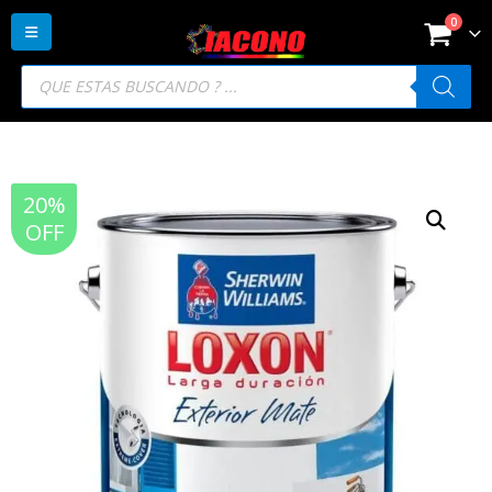
0
Búsqueda
de
productos
20%
OFF