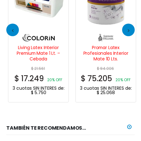
Living Latex Interior
Promar Latex
Premium Mate 1 Lt. –
Profesionales Interior
Cebada
Mate 10 Lts.
$
21.561
$
94.006
$
17.249
$
75.205
20% OFF
20% OFF
3 cuotas SIN INTERES de:
3 cuotas SIN INTERES de:
$
5.750
$
25.068
TAMBIÉN TE RECOMENDAMOS…