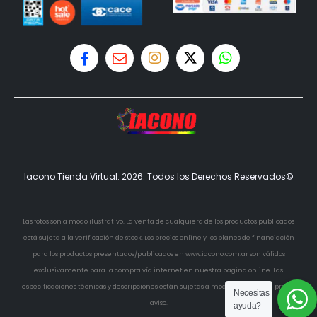
Iacono Tienda Virtual. 2026. Todos los Derechos Reservados©
Las fotos son a modo ilustrativo. La venta de cualquiera de los productos publicados
está sujeta a la verificación de stock. Los precios online y los planes de financiación
para los productos presentados/publicados en www.iacono.com.ar son válidos
exclusivamente para la compra vía internet en nuestra pagina online. Las
especificaciones técnicas y descripciones están sujetas a modificaciones sin previo
Necesitas
aviso.
ayuda?