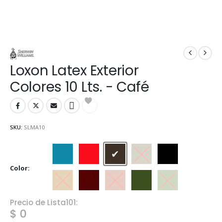
Loxon Latex Exterior
Colores 10 Lts. - Café
SKU:
SLMA10
Azul Traful
Bermellón
Café
Gris cemento
Negro ébano
Color
Ocre
Rojo Borgoña
Rojo Teja
Verde Foresta
Verde Safari
Precio de Lista101:
$ 0