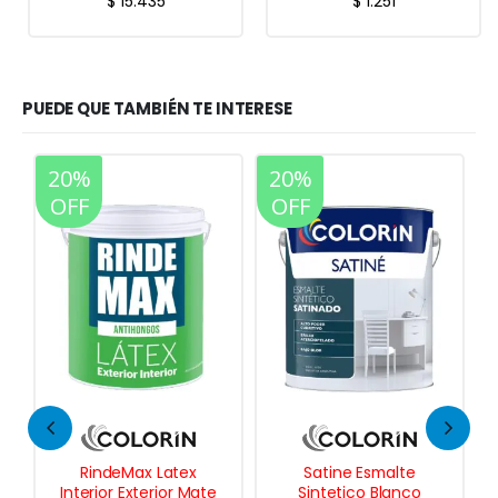
$
15.435
$
1.251
PUEDE QUE TAMBIÉN TE INTERESE
20%
20%
OFF
OFF
Satine Esmalte
Albalatex Latex Ultra
Sintetico Blanco
Lavable Mate 20 Lts.