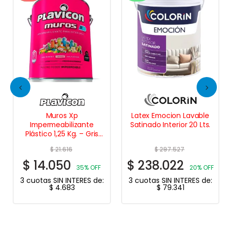
Muros Xp
Latex Emocion Lavable
Impermeabilizante
Satinado Interior 20 Lts.
Plástico 1,25 Kg. – Gris
Acero
$
21.616
$
297.527
$
14.050
$
238.022
35% OFF
20% OFF
3 cuotas SIN INTERES de:
3 cuotas SIN INTERES de:
$
4.683
$
79.341