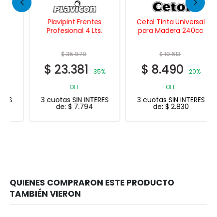
Plavipint Frentes
Cetol Tinta Universal
Profesional 4 Lts.
para Madera 240cc
$
35.970
$
10.613
$
23.381
$
8.490
35%
20%
OFF
OFF
3 cuotas SIN INTERES
3 cuotas SIN INTERES
de:
$
7.794
de:
$
2.830