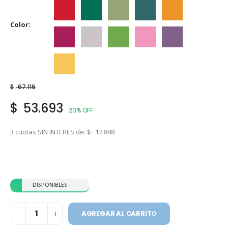
Ceibo
Ciboilette
Cipres
Eucaliptus
Guarana
Color
Guinda
Hematita
Manzana
Rosa Mosqueta
Sauco
Vainilla
$
67.116
$
53.693
20% OFF
3 cuotas SIN INTERES de:
$
17.898
DISPONIBLES
AGREGAR AL CARRITO