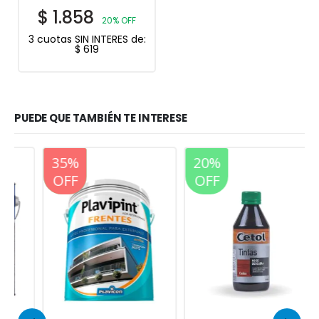
$
1.858
20% OFF
3 cuotas SIN INTERES de:
$
619
PUEDE QUE TAMBIÉN TE INTERESE
20%
35%
20%
OFF
OFF
OFF