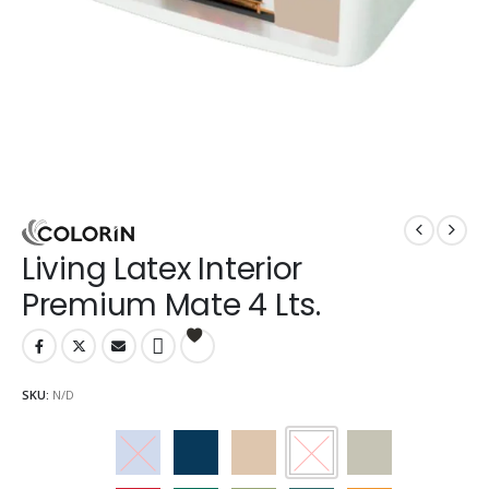
Living Latex Interior
Premium Mate 4 Lts.
SKU:
N/D
Arandano
Arrecife
Avellana
Blanco
Cebada