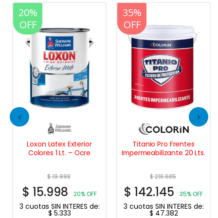
20%
20%
35%
OFF
OFF
OFF
Loxon Latex Exterior
Titanio Pro Frentes
Colores 1 Lt. – Ocre
Impermeabilizante 20 Lts.
$
19.998
$
218.685
$
15.998
$
142.145
20% OFF
35% OFF
3 cuotas SIN INTERES de:
3 cuotas SIN INTERES de:
$
5.333
$
47.382