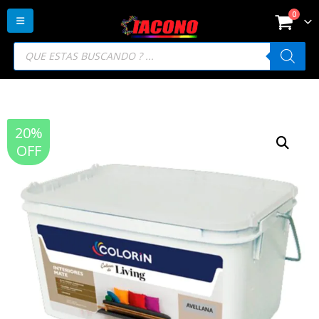
0
Búsqueda
de
productos
20%
OFF