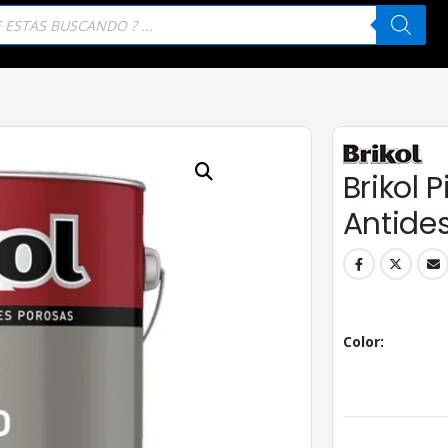
eda
tos
Brikol 
Antides
Color