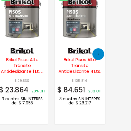
Brikol Pisos Alto
Brikol Pisos Alto
Pile
Tránsito
Tránsito
Acrílico
Antideslizante 1 Lt. –
Antideslizante 4 Lts.
Rojo
$
29.830
$
105.814
$
23.864
$
84.651
$
47.
20% OFF
20% OFF
3 cuotas SIN INTERES
3 cuotas SIN INTERES
3 cuot
de:
$
7.955
de:
$
28.217
de