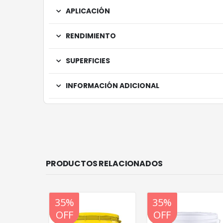
APLICACIÓN
RENDIMIENTO
SUPERFICIES
INFORMACIÓN ADICIONAL
PRODUCTOS RELACIONADOS
20%
35%
20%
35%
OFF
OFF
OFF
OFF