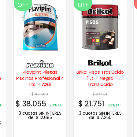
OFF
OFF
Plavipint Piletas
Brikol Pisos Traslúcido
e
Piscinas Profesional 4
1 Lt. – Negro
Lts. – Azul
Translúcido
$
47.569
$
27.189
$
38.055
$
21.751
%
20% OFF
20% OFF
3 cuotas SIN INTERES
3 cuotas SIN INTERES
de:
$
12.685
de:
$
7.250
S