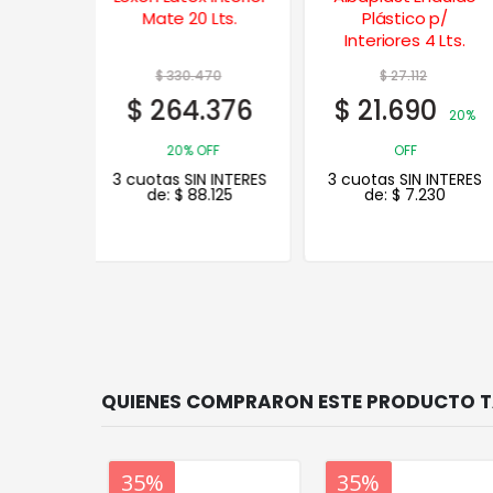
Lts.
Plástico p/
Plástico p/
Interiores 4 Lts.
Interiores 20 Lts.
70
$
27.112
$
95.075
376
$
21.690
$
76.060
20%
20%
FF
OFF
OFF
 INTERES
3 cuotas SIN INTERES
3 cuotas SIN INTERES
.125
de:
$
7.230
de:
$
25.353
20%
35%
20%
35%