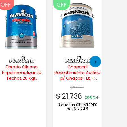
OFF
OFF
OFF
OFF
Fibrado Silicona
Chapacril
Pintura
Impermeabilizante
Revestimiento Acrilico
Mat
Techos 20 Kgs.
p/ Chapas 1 Lt. –
Beige
$
27.172
$
$
21.738
$
21
20% OFF
3 cuotas SIN INTERES
de:
$
7.246
3 cuot
de