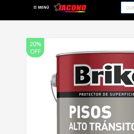
Búsqu
de
MENÚ
produc
20%
OFF