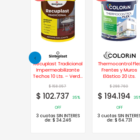
drillos
Recuplast Tradicional
Thermocontrol Fle
0 Lts. –
Impermeabilizante
Frentes y Muros
ral
Techos 10 Lts. – Verde
Elástico 20 Lts.
Cemento
989
$
158.057
$
298.760
1
$
102.737
$
194.194
20% OFF
35%
35
N INTERES
OFF
OFF
.464
3 cuotas SIN INTERES
3 cuotas SIN INTERE
de:
$
34.246
de:
$
64.731