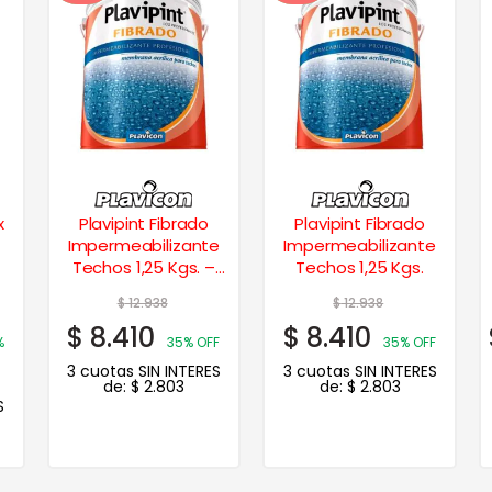
x
Plavipint Fibrado
Plavipint Fibrado
Impermeabilizante
Impermeabilizante
Techos 1,25 Kgs. –
Techos 1,25 Kgs.
Rojo
$
12.938
$
12.938
$
8.410
$
8.410
%
35% OFF
35% OFF
3 cuotas SIN INTERES
3 cuotas SIN INTERES
de:
$
2.803
de:
$
2.803
S