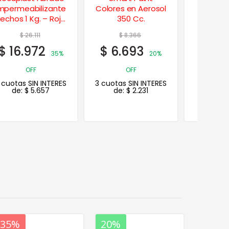
Colores en Aerosol
Automotor en
Mate
350 Cc.
Aerosol 420 Cc.
$
8.366
$
3
$
6.693
$
26
20%
OFF
2
3 cuotas SIN INTERES
3 cuotas
de:
$
2.231
de:
20%
35%
20%
20%