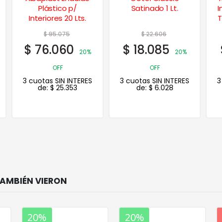
Satinado 1 Lt.
Impermeabilizante
Techos 1 Kg. – Rojo
Teja
$
22.606
$
26.111
$
18.085
$
16.972
20%
35%
OFF
OFF
3 cuotas SIN INTERES
3 cuotas SIN INTERES
de:
$
6.028
de:
$
5.657
20%
20%