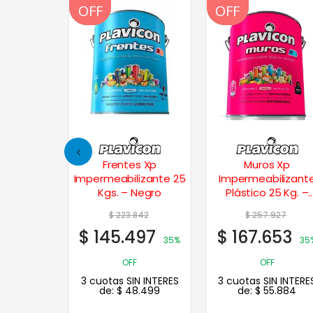
OFF
OFF
OFF
OFF
Traslúcido
Frentes Xp
Muros Xp
ncoloro
Impermeabilizante 25
Impermeabilizant
Kgs. – Negro
Plástico 25 Kg. –
Blanco
942
$
223.842
$
257.927
4
$
145.497
$
167.653
20% OFF
35%
35
N INTERES
OFF
OFF
.718
3 cuotas SIN INTERES
3 cuotas SIN INTERE
de:
$
48.499
de:
$
55.884