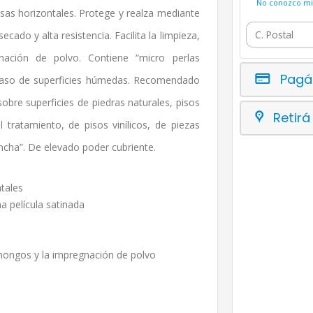
No conozco mi 
osas horizontales. Protege y realza mediante
ecado y alta resistencia. Facilita la limpieza,
ación de polvo. Contiene “micro perlas
Pagá
 caso de superficies húmedas. Recomendado
obre superficies de piedras naturales, pisos
Retirá
tratamiento, de pisos vinílicos, de piezas
cha”. De elevado poder cubriente.
tales
a película satinada
e hongos y la impregnación de polvo