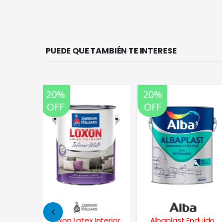
PUEDE QUE TAMBIÉN TE INTERESE
20%
20%
OFF
OFF
Interior
Albaplast Enduido
Albaplast Enduido