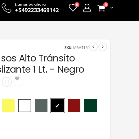
Llamanos ahora
0
0
+5492233469142
SKU:
MBAT151
Pisos Alto Tránsito
lizante 1 Lt. - Negro
Amarillo
Blanco
Gris
Negro
Rojo
Verde