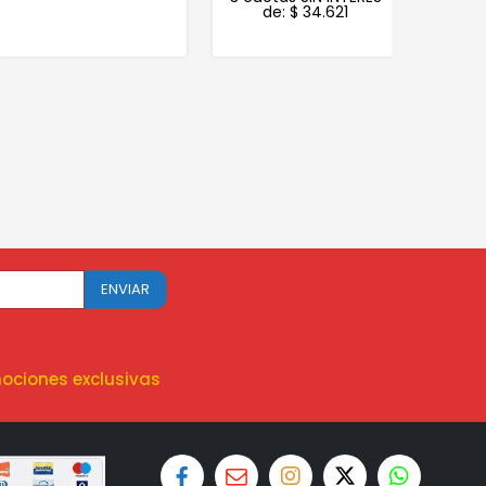
de:
$
34.621
de
ociones exclusivas