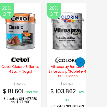
20%
20%
35%
20%
OFF
OFF
OFF
OFF
Cetol Classic Brillante
Vitrospray Esmalte
Cet
4 Lts. – Nogal
Sintético p/Soplete 4
Satin
Lts. – Blanco
$
102.001
$
129.828
$
$
81.601
$
103.862
$
20
20% OFF
20%
3 cuotas SIN INTERES
OFF
de:
$
27.200
3 cuotas SIN INTERES
3 cuot