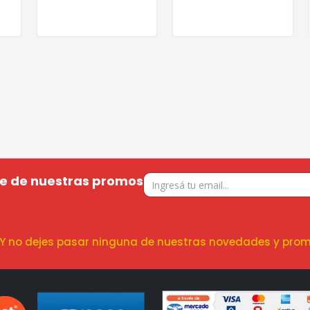
te de nuestras promos
! Y no dejes pasar ninguna de nuestras novedades y prom