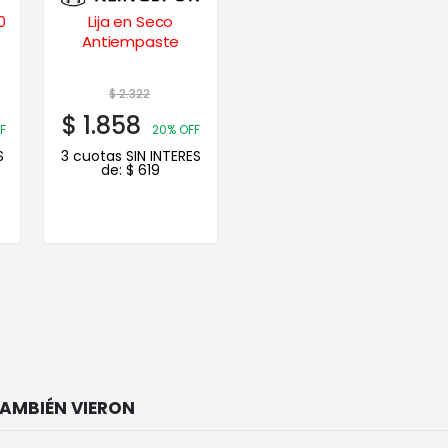
0
Lija en Seco
Antiempaste
$
2.322
$
1.858
F
20% OFF
S
3 cuotas SIN INTERES
de:
$
619