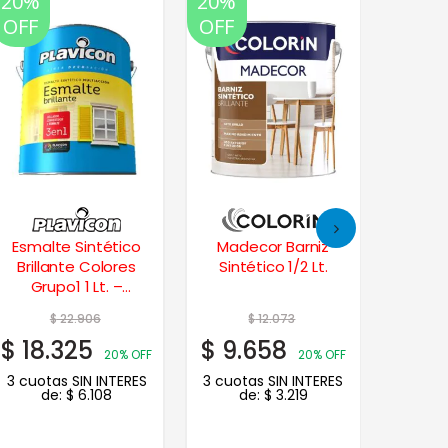
20%
20%
35%
20%
OFF
OFF
OFF
OFF
Esmalte Sintético
Madecor Barniz
Cet
Brillante Colores
Sintético 1/2 Lt.
Satin
Grupo1 1 Lt. –
Bermellón
$
22.906
$
12.073
$
18.325
$
9.658
$
62.
20% OFF
20% OFF
3 cuotas SIN INTERES
3 cuotas SIN INTERES
3 cuot
de:
$
6.108
de:
$
3.219
de