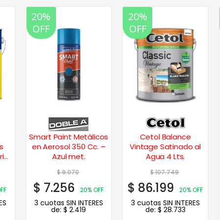
20%
20%
OFF
OFF
Smart Paint Metálicos
Cetol Balance
en Aerosol 350 Cc. –
Vintage Satinado al
is
Azul met.
Agua 4 Lts.
$
9.070
$
107.749
$
7.256
$
86.199
F
20% OFF
20% OFF
S
3 cuotas SIN INTERES
3 cuotas SIN INTERES
de:
$
2.419
de:
$
28.733