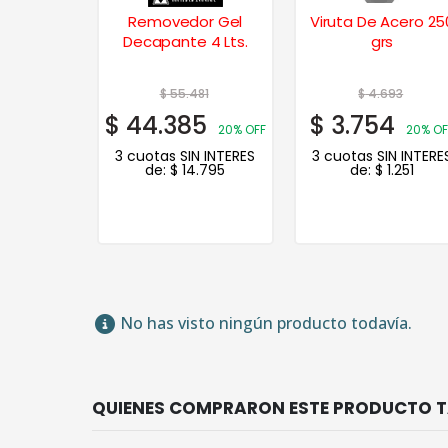
Removedor Gel
Viruta De Acero 25
Decapante 4 Lts.
grs
$
55.481
$
4.693
$
44.385
$
3.754
20% OFF
20% OF
3 cuotas SIN INTERES
3 cuotas SIN INTERE
de:
$
14.795
de:
$
1.251
No has visto ningún producto todavía.