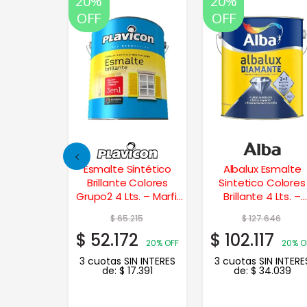
20%
20%
OFF
OFF
Esmalte
Esmalte Sintético
Albalux Esmalte
 Colores
Brillante Colores
Sintetico Colores
 Lt. – Gris
Grupo2 4 Lts. – Marfil
Brillante 4 Lts. –
la
Seda
Naranja
59
$
65.215
$
127.646
7
$
52.172
$
102.117
20% OFF
20% OFF
20% O
N INTERES
3 cuotas SIN INTERES
3 cuotas SIN INTERE
.282
de:
$
17.391
de:
$
34.039