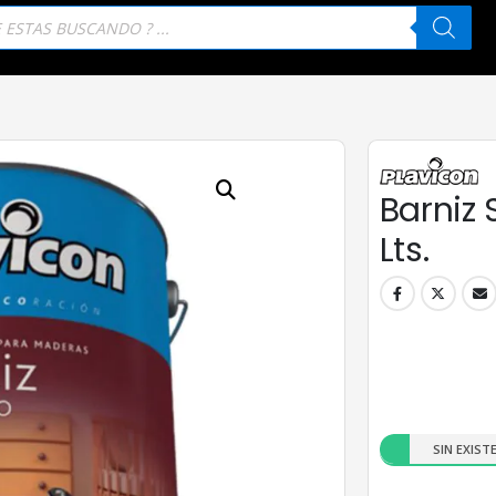
eda
tos
Barniz 
Lts.
SIN EXIST