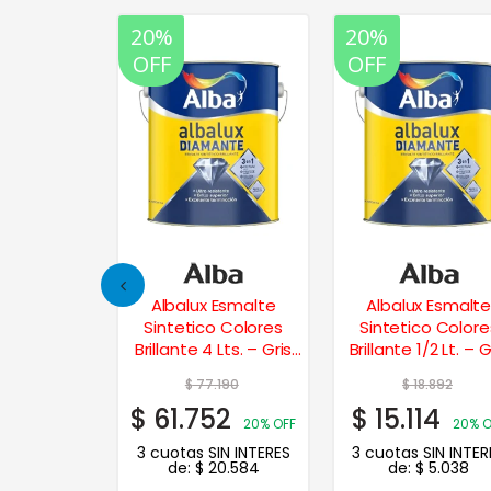
20%
20%
OFF
OFF
Esmalte
Albalux Esmalte
Albalux Esmalte
 Colores
Sintetico Colores
Sintetico Colores
Lt. – Marfil
Brillante 4 Lts. – Gris
Brillante 1/2 Lt. – Gr
Visón
Espacial
0
$
77.190
$
18.892
$
61.752
$
15.114
20% OFF
20% OF
3 cuotas SIN INTERES
3 cuotas SIN INTERE
de:
$
20.584
de:
$
5.038