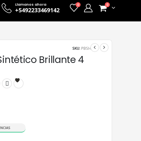
Llamanos ahora
0
0
+5492233469142
SKU:
PBSI4
Sintético Brillante 4
ENCIAS