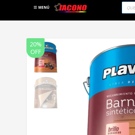
Búsqu
de
MENÚ
produc
20%
OFF