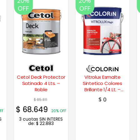
20%
20%
OFF
OFF
Cetol Deck Protector
Vitrolux Esmalte
Satinado 4 Lts. –
Sintetico Colores
Roble
Brillante 1/4 Lt. –
Verde Ilusión
$
0
$
85.811
$
68.649
FF
20% OFF
S
3 cuotas SIN INTERES
de:
$
22.883