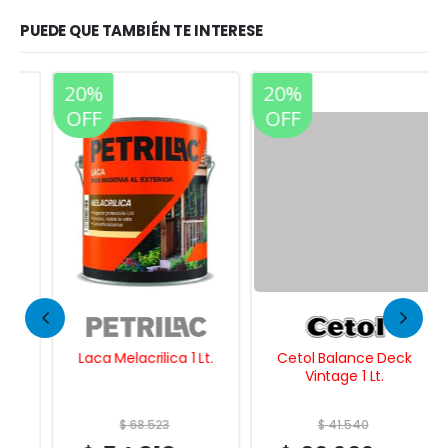
PUEDE QUE TAMBIÉN TE INTERESE
20%
20%
OFF
OFF
Laca Melacrilica 1 Lt.
Cetol Balance Deck
Vintage 1 Lt.
$
68.523
$
41.540