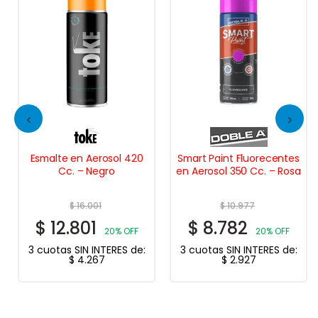
Esmalte en Aerosol 420
Smart Paint Fluorecentes
Cc. – Negro
en Aerosol 350 Cc. – Rosa
$
16.001
$
10.977
$
12.801
$
8.782
20% OFF
20% OFF
3 cuotas SIN INTERES de:
3 cuotas SIN INTERES de:
$
4.267
$
2.927