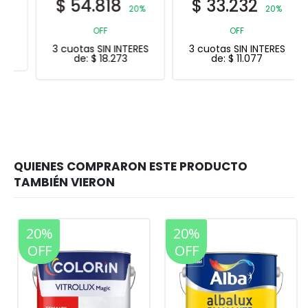
$
54.818
$
33.232
20%
20%
OFF
OFF
3 cuotas SIN INTERES
3 cuotas SIN INTERES
de:
$
18.273
de:
$
11.077
20%
20%
OFF
OFF