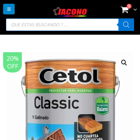
0
Búsqueda
de
productos
20%
OFF