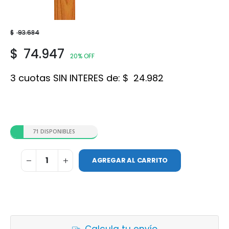
Roble
$
93.684
$
74.947
20% OFF
3 cuotas SIN INTERES de:
$
24.982
71 DISPONIBLES
AGREGAR AL CARRITO