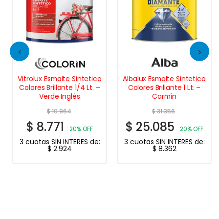
Vitrolux Esmalte Sintetico
Albalux Esmalte Sintetico
Colores Brillante 1/4 Lt. –
Colores Brillante 1 Lt. –
Verde Inglés
Carmín
$
10.964
$
31.356
$
8.771
$
25.085
20% OFF
20% OFF
3 cuotas SIN INTERES de:
3 cuotas SIN INTERES de:
$
2.924
$
8.362