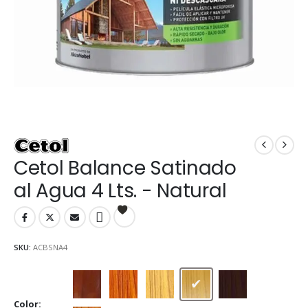
Cetol Balance Satinado
al Agua 4 Lts. - Natural
SKU:
ACBSNA4
Caoba
Cedro
Cristal
Natural
Nogal
Color