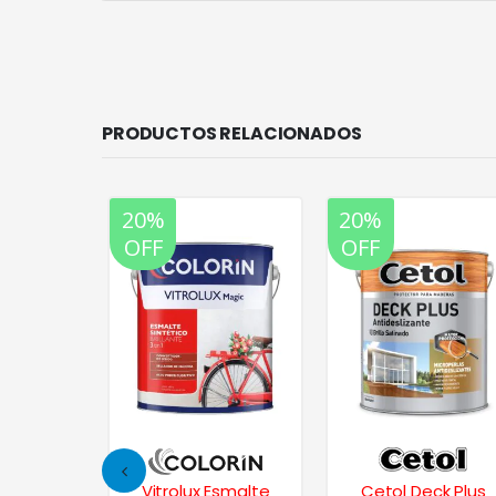
PRODUCTOS RELACIONADOS
20%
20%
OFF
OFF
nce Deck
Vitrolux Esmalte
Cetol Deck Plus