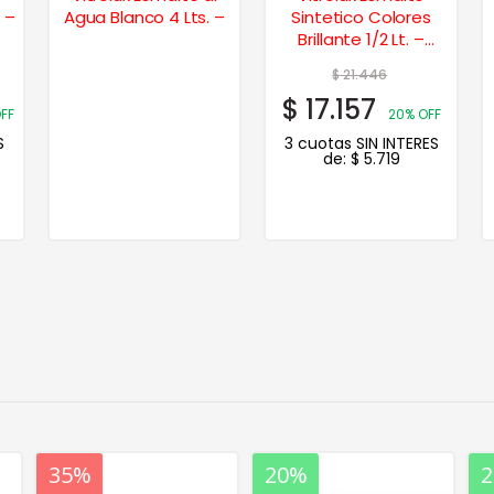
. –
Agua Blanco 4 Lts. –
Sintetico Colores
Brillante 1/2 Lt. –
Amarillo
$
21.446
$
17.157
FF
20% OFF
S
3 cuotas SIN INTERES
de:
$
5.719
20%
20%