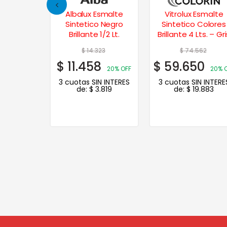
 Brillante
Albalux Esmalte
Vitrolux Esmalte
Nogal
Sintetico Negro
Sintetico Colores
Brillante 1/2 Lt.
Brillante 4 Lts. – Gr
43
$
14.323
$
74.562
4
$
11.458
$
59.650
20% OFF
20% OFF
20% 
N INTERES
3 cuotas SIN INTERES
3 cuotas SIN INTERE
.438
de:
$
3.819
de:
$
19.883