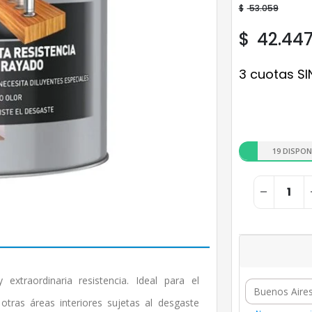
$
53.059
$
42.44
3 cuotas SI
19 DISPON
extraordinaria resistencia. Ideal para el
tras áreas interiores sujetas al desgaste