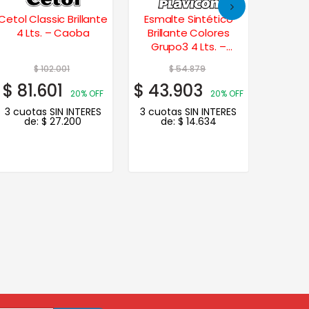
Cetol Classic Brillante
Esmalte Sintético
Alba
4 Lts. – Caoba
Brillante Colores
Sinte
Grupo3 4 Lts. –
Brillante
Marrón
$
102.001
$
54.879
$
81.601
$
43.903
$
12.
20% OFF
20% OFF
3 cuotas SIN INTERES
3 cuotas SIN INTERES
3 cuot
de:
$
27.200
de:
$
14.634
d