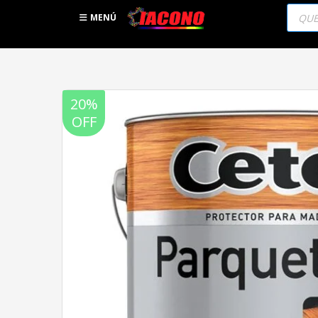
Búsqu
de
MENÚ
produc
20%
OFF