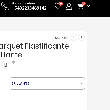
Llamanos ahora
0
0
+5492233469142
SKU:
CPVB1
arquet Plastificante
rillante