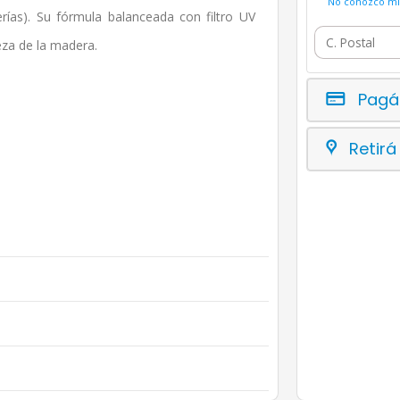
No conozco mi 
erías). Su fórmula balanceada con filtro UV
eza de la madera.
Pagá
Retirá