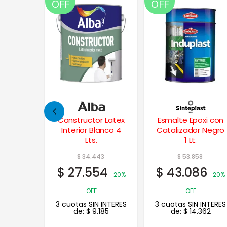
OFF
OFF
OFF
r Latex
Esmalte Epoxi con
Fibrado
lanco 4
Catalizador Negro
Impermeabilizante
1 Lt.
Techos 1,25 Kgs.
43
$
53.858
54
$
43.086
20%
20%
OFF
 INTERES
3 cuotas SIN INTERES
185
de:
$
14.362