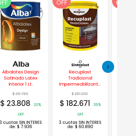
OFF
OFF
OFF
OFF
OFF
Recuplast
Plavipint Fibrado
Constr
Tradicional
Impermeabilizante
Interi
Impermeabilizante
Techos 5 Kgs.
Techos 20 Lts.
$
281.033
$
47.769
$
3
$
182.671
$
31.050
$
27
35%
35%
OFF
OFF
3 cuotas SIN INTERES
3 cuotas SIN INTERES
3 cuotas
de:
$
60.890
de:
$
10.350
de