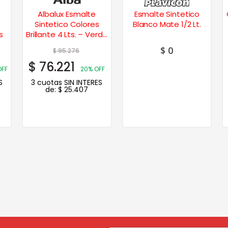
Albalux Esmalte
Esmalte Sintetico
Sintetico Colores
Blanco Mate 1/2 Lt.
is
Brillante 4 Lts. – Verde
Ilusión
$
0
$
95.276
$
76.221
OFF
20% OFF
S
3 cuotas SIN INTERES
de:
$
25.407