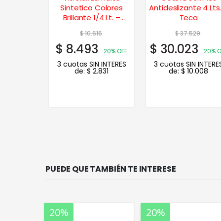
1 Lt.
Sintetico Colores
Antideslizante 4 Lts
Brillante 1/4 Lt. –
Teca
Tabaco
40
$
10.616
$
37.529
2
$
8.493
$
30.023
20% OFF
20% OFF
20% O
N INTERES
3 cuotas SIN INTERES
3 cuotas SIN INTERE
.077
de:
$
2.831
de:
$
10.008
PUEDE QUE TAMBIÉN TE INTERESE
20%
20%
35%