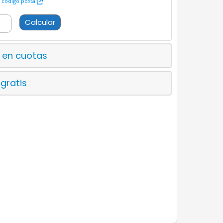
código postal
Calcular
 en cuotas
 gratis