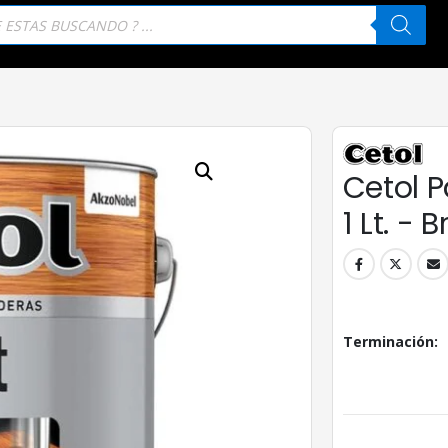
eda
tos
Cetol P
1 Lt. - B
Terminación