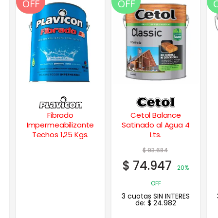
OFF
OFF
Cetol Balance
Albalatex Design
Satinado al Agua 4
Satinado Latex
Lts.
Interior 1 Lt.
$
93.684
$
29.760
$
74.947
$
23.808
20%
20%
OFF
OFF
3 cuotas SIN INTERES
3 cuotas SIN INTERES
de:
$
24.982
de:
$
7.936