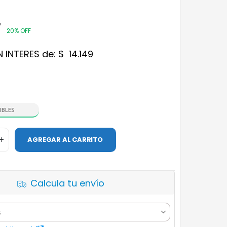
7
20% OFF
N INTERES de:
$
14.149
IBLES
AGREGAR AL CARRITO
Calcula tu envío