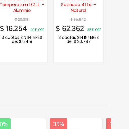
Temperatura 1/2 Lt. –
Satinado 4 Lts. –
Esma
Aluminio
Natural
Bla
$
20.318
$
95.942
$
16.254
$
62.362
$
84.
20% OFF
35% OFF
3 cuotas SIN INTERES
3 cuotas SIN INTERES
3 cuot
de:
$
5.418
de:
$
20.787
de
20%
35%
20%
35%
20%